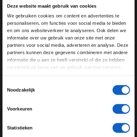
gadget, een F1-Pro TV abonnement voor 2024 en nog
Deze website maakt gebruik van cookies
veel meer!
We gebruiken cookies om content en advertenties te
Speel dagelijks mee in de app en lees het Premium
WELKOM BIJ GRAND PRIX RADIO
personaliseren, om functies voor social media te bieden
Prijzen artikel. Luister iedere werkdag tussen 08 en 09
en om ons websiteverkeer te analyseren. Ook delen we
uur op de radio (online en via DAB+) naar de
informatie over uw gebruik van onze site met onze
Ben je 24 jaar of ouder?
bekendmaking van de winnaar. Je mag zo vaak mee
partners voor social media, adverteren en analyse. Deze
spelen als je wil. Elke dag opnieuw kans!
Pas je advertentie instellingen aan en klik hieronder om
partners kunnen deze gegevens combineren met andere
door te gaan naar de website!
informatie die u aan ze heeft verstrekt of die ze hebben
verzameld op basis van uw gebruik van hun services.
Advertentie instellingen
Kadomaand
Grand Prix Radio
Formule 1
Toon alle alcoholische drankenadvertenties (18+)
Toestemmingsselectie
Toon alle kansspelenadvertenties (24+)
Noodzakelijk
GERELATEERDE UPDATES
Meer informatie?
07-08-2026
Voorkeuren
JONGER DAN 24
Statistieken
24 JAAR OF OUDER