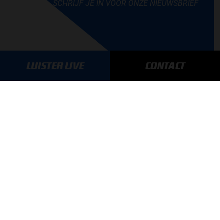
SCHRIJF JE IN VOOR ONZE NIEUWSBRIEF
LUISTER LIVE
CONTACT
AANMELDEN
GA SNEL NAAR…
Max Verstappen nieuws