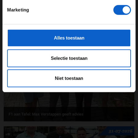
Marketing
*Raadpleeg ons
privacybeleid
voor meer informatie over
gegevensgebruik en -bescherming.
F1 aan Tafel: Verstappen voorziet geen toekomst in Formule 1
Alles toestaan
03-08-2026
Selectie toestaan
Niet toestaan
F1 aan Tafel: Max Verstappen geeft advies
31-07-2026