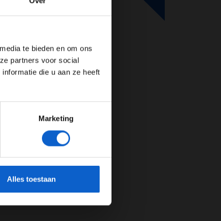
Over
de website!
 media te bieden en om ons
ze partners voor social
nformatie die u aan ze heeft
Marketing
cherming.
Alles toestaan