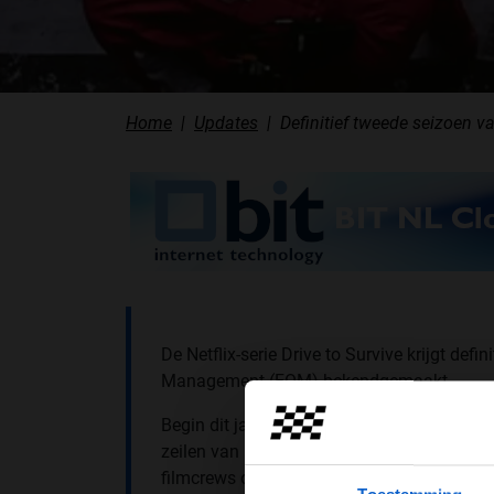
Home
Updates
Definitief tweede seizoen va
De Netflix-serie Drive to Survive krijgt def
Management (FOM) bekendgemaakt.
Begin dit jaar verscheen
het eerste seizoen
zeilen van het Formule 1-circus in 2018 va
filmcrews op pad werden gestuurd om het h