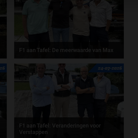
F1 aan Tafel: De meerwaarde van Max
Geen enkele sensor kan wat Max Verstappen voelt,
026
24-07-2026
Formule 1-CEO Stefano Domenicali zorgt voor...
door
de redactie van Grand Prix Radio
F1 aan Tafel: Veranderingen voor
Verstappen