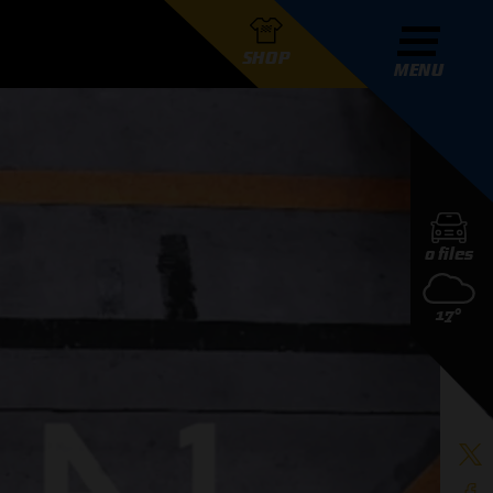
SHOP
MENU
R GRAND PRIX RADIO
0 files
DERS
17°
D PRIX RADIO TEAM
D PRIX RADIO ACTIES