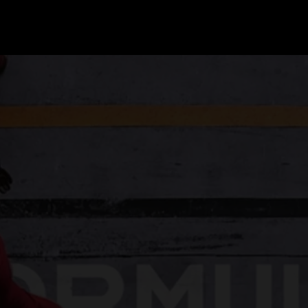
GRAND PRIX UPDATES
OVE
F1 UPDATES
FOUN
F1 KWALIFICATIES
GRAN
F1 RACES
GRAN
F1 KALENDER
F1 COUREURS KAMPIOENSCHAP