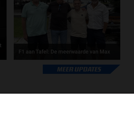
door
de redactie van Grand Prix Radio
t
F1 aan Tafel: De meerwaarde van Max
Geen enkele sensor kan wat Max Verstappen voelt,
MEER UPDATES
.
Formule 1-CEO Stefano Domenicali zorgt voor...
door
de redactie van Grand Prix Radio
ONLINE RADIO LUISTEREN
Luisteren naar Grand Prix Radio
Ov