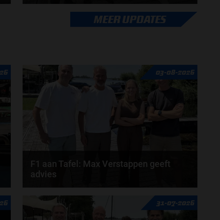
Veranderingen aanstaande voor Max Verstappen en
MEER UPDATES
Red Bull. McLaren en Aston Martin komen met
grote...
door
de redactie van Grand Prix Radio
26
03-08-2026
F1 aan Tafel: Max Verstappen geeft
advies
Max Verstappen adviseert Red Bull. Gaat George
26
31-07-2026
Russell weg bij Mercedes? En moet de budgetcap...