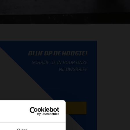
BLIJF OP DE HOOGTE!
SCHRIJF JE IN VOOR ONZE
NIEUWSBRIEF
AANMELDEN