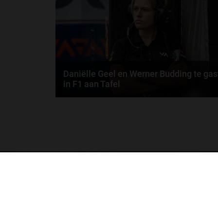
door
de redactie van Grand Prix Radio
Daniëlle Geel en Werner Budding te gas
in F1 aan Tafel
Daniëlle Geel, Werner Budding en Ronald Molendijk
schuiven aan in de nieuwe F1 aan Tafel. Maandag..
door
de redactie van Grand Prix Radio
GA SNEL NAAR…
Max Verstappen nieuws