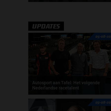
Max Verstappen verrast zichzelf. De opmerkelijke
straffen en blauwe vlaggen. En Maleisië is terug...
door
de redactie van Grand Prix Radio
UPDATES
05-08-20
Autosport aan Tafel: Het volgende
Nederlandse racetalent
Hoe klim je naar te top in de racewereld? Wat is er
03-08-20
nodig om alles uit je carrière te halen? En hoe...