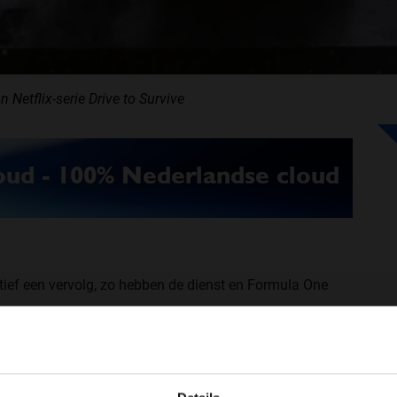
n Netflix-serie Drive to Survive
initief een vervolg, zo hebben de dienst en Formula One
van de documentaireserie. Daarin was het reilen en
WELKOM BIJ GRAND PRIX RADIO
stgelegd. De serie was zo succesvol dat in maart al
uidige seizoen vast te leggen.