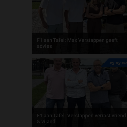
F1 aan Tafel: Max Verstappen geeft
advies
Max Verstappen adviseert Red Bull. Gaat George
27-07-2
Russell weg bij Mercedes? En moet de budgetcap...
door
de redactie van Grand Prix Radio
F1 aan Tafel: Verstappen verrast vriend
& vijand