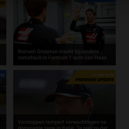
TE
Romain Grosjean maakt bijzondere
comeback in Formule 1-auto van Haas
Romain Grosjean maakt binnenkort zijn rentree in
025
11-09-2025
een Formule 1-auto. De Frans-Zwitserse coureur...
PREMIUM UPDATE
door
Björn Smit
Verstappen tempert verwachtingen na
dominante zege in Italië: "Is niet zo dat