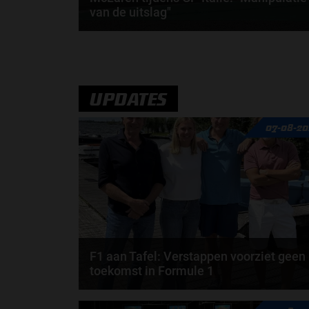
van de uitslag"
David Coulthard is niet te spreken over de
rijderswissel bij McLaren tijdens de Grand Prix van..
door
Jarlo van der Vloed
UPDATES
07-08-20
F1 aan Tafel: Verstappen voorziet geen
toekomst in Formule 1
Max Verstappen wil géén Formule 1-team, de FIA e