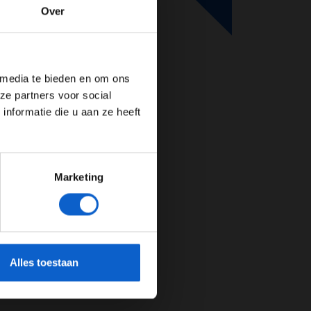
Over
de website!
 media te bieden en om ons
ze partners voor social
nformatie die u aan ze heeft
Marketing
cherming.
Alles toestaan