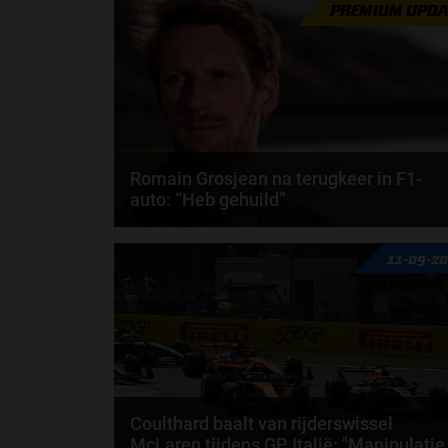
PREMIUM UPDA
Romain Grosjean na terugkeer in F1-
auto: “Heb gehuild”
Romain Grosjean heeft wel een traantje moeten
11-09-2
laten nadat hij meters mocht maken in een
Formule...
door
Tim Koenders
Coulthard baalt van rijderswissel
McLaren tijdens GP Italië: "Manipulatie