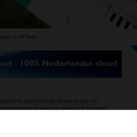
jean na GP Italië
Grand Prix van Italië kwijt. Na een protest van
stateerd dat de vloer van de Haas VF-18 niet in
reglementen, zo luidde de verklaring van de
WELKOM BIJ GRAND PRIX RADIO
t Esteban Ocon (Racing Point Force India) de zesde