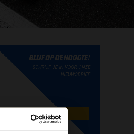
BLIJF OP DE HOOGTE!
SCHRIJF JE IN VOOR ONZE
NIEUWSBRIEF
AANMELDEN