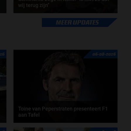
wij terug zijn"
Max Verstappen wil niks te maken hebben met de
MEER UPDATES
.
euforie rondom Red Bull Racing. De Nederlander
wijst...
door
Jarlo van der Vloed
26
06-08-2026
Toine van Peperstraten presenteert F1
aan Tafel
n
Rob van Someren, Beitske Visser en Frans