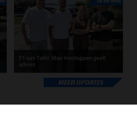
26
03-08-2026
Verschuur schuiven aan in de nieuwe F1 aan Tafel.
Iedere...
door
Tim Koenders
F1 aan Tafel: Max Verstappen geeft
advies
Max Verstappen adviseert Red Bull. Gaat George
MEER UPDATES
Russell weg bij Mercedes? En moet de budgetcap...
door
de redactie van Grand Prix Radio
ONLINE RADIO LUISTEREN