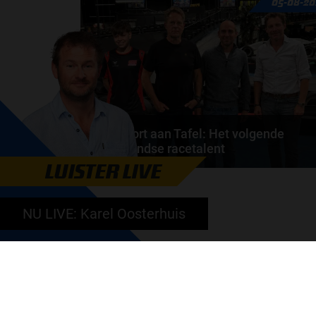
05-08-20
de motorfabrikanten zaten niet op één lijn en...
door
de redactie van Grand Prix Radio
Autosport aan Tafel: Het volgende
Nederlandse racetalent
LUISTER LIVE
Hoe klim je naar te top in de racewereld? Wat is er
nodig om alles uit je carrière te halen? En hoe...
NU LIVE: Karel Oosterhuis
door
de redactie van Grand Prix Radio
GA SNEL NAAR…