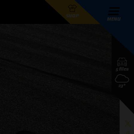
SHOP
MENU
R GRAND PRIX RADIO
5 files
DERS
23°
D PRIX RADIO TEAM
D PRIX RADIO ACTIES