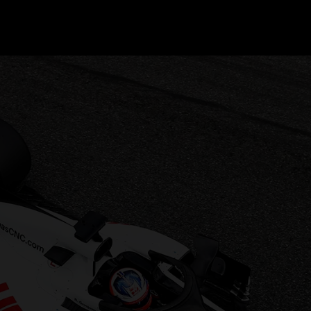
GRAND PRIX UPDATES
OVE
F1 UPDATES
FOUN
F1 KWALIFICATIES
GRAN
F1 RACES
GRAN
F1 KALENDER
F1 COUREURS KAMPIOENSCHAP