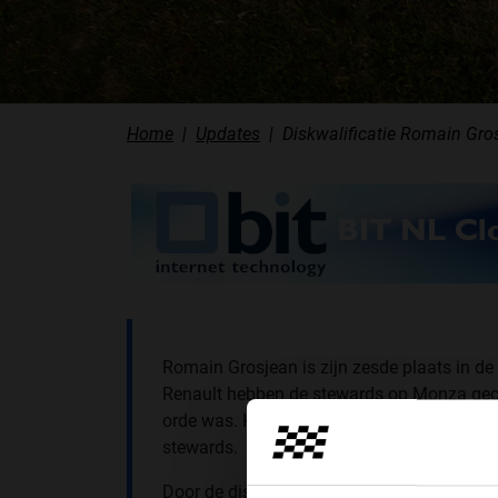
Home
Updates
Diskwalificatie Romain Gros
Romain Grosjean is zijn zesde plaats in de 
Renault hebben de stewards op Monza gecon
orde was. Het formaat voldeed niet aan de 
stewards.
Door de diskwalificatie van Grosjean neem