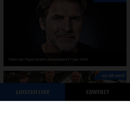
Toine van Peperstraten presenteert F1 aan Tafel
05-08-2026
LUISTER LIVE
CONTACT