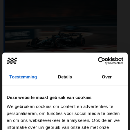
Toestemming
Details
Over
Foto: Mercedes AMG F1
Een race met twee gezichten voor
Deze website maakt gebruik van cookies
Mercedes in Bahrein
We gebruiken cookies om content en advertenties te
WELKOM BIJ GRAND PRIX RADIO
Waar Russell een uitstekende tweede plaats afvinkte in
personaliseren, om functies voor social media te bieden
Bahrein, kende Antonelli een veel lastigere race. De
en om ons websiteverkeer te analyseren. Ook delen we
rookie-coureur was lang op weg naar een top 10-finish,
informatie over uw gebruik van onze site met onze