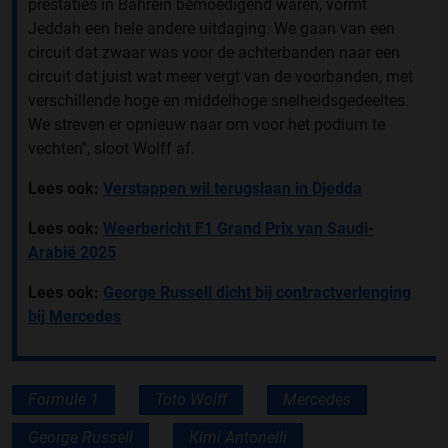
prestaties in Bahrein bemoedigend waren, vormt
Jeddah een hele andere uitdaging. We gaan van een
circuit dat zwaar was voor de achterbanden naar een
circuit dat juist wat meer vergt van de voorbanden, met
verschillende hoge en middelhoge snelheidsgedeeltes.
We streven er opnieuw naar om voor het podium te
vechten'', sloot Wolff af.
Lees ook:
Verstappen wil terugslaan in Djedda
Lees ook:
Weerbericht F1 Grand Prix van Saudi-
Arabië 2025
Lees ook:
George Russell dicht bij contractverlenging
bij Mercedes
Formule 1
Toto Wolff
Mercedes
George Russell
Kimi Antonelli