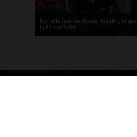
Daniëlle Geel en Werner Budding te gas
in F1 aan Tafel
Daniëlle Geel, Werner Budding en Ronald Molendijk
schuiven aan in de nieuwe F1 aan Tafel. Maandag..
door
de redactie van Grand Prix Radio
GA SNEL NAAR…
Max Verstappen nieuws
Grand Prix Kwalificaties
Grand Prix Races