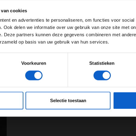
tieel.
ertentie instellingen aan en klik hieronder om door te gaan naar 
 van cookies
 de race in Bahrein. Op het moment dat Verstappen
Advertentie instellingen
ent en advertenties te personaliseren, om functies voor social
ustraliër stil. Ricciardo lag op de vierde plaats.
Toon alle alcoholische drankenadvertenties (18+)
. Ook delen we informatie over uw gebruik van onze site met on
 dat het een elektronisch probleem was. "Bij het
e. Deze partners kunnen deze gegevens combineren met andere i
Toon alle kansspelenadvertenties (24+)
 heel teleurstellend als je race zo snel over is. Ik zit
erzameld op basis van uw gebruik van hun services.
laat hij weten.
Meer informatie?
Voorkeuren
Statistieken
JONGER DAN 24
24 JAAR OF OUDER
eeg ons
privacybeleid
voor meer informatie over gegevensgebruik en -bes
026
11-02-2026
Selectie toestaan