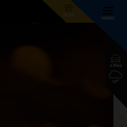
SHOP
MENU
R GRAND PRIX RADIO
2 files
DERS
17°
D PRIX RADIO TEAM
D PRIX RADIO ACTIES