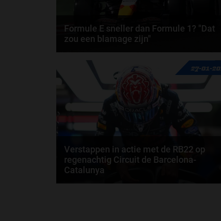
Formule E sneller dan Formule 1? "Dat
zou een blamage zijn"
Volgens voormalig Formule E-kampioen Lucas di
27-01-2
Grassi zijn Formule E-auto’s binnen een paar jaar
op...
door
Björn Smit
Verstappen in actie met de RB22 op
regenachtig Circuit de Barcelona-
Catalunya
Voor Max Verstappen is het F1-seizoen van 2026
officieel begonnen. Op het Circuit de...