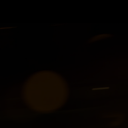
GRAND PRIX UPDATES
OVE
F1 UPDATES
FOUN
F1 KWALIFICATIES
GRAN
F1 RACES
GRAN
F1 KALENDER
F1 COUREURS KAMPIOENSCHAP