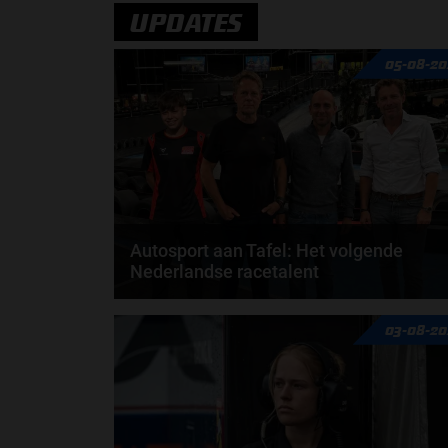
door
Jarlo van der Vloed
UPDATES
05-08-20
Autosport aan Tafel: Het volgende
Nederlandse racetalent
Hoe klim je naar te top in de racewereld? Wat is er
03-08-20
nodig om alles uit je carrière te halen? En hoe...
door
de redactie van Grand Prix Radio