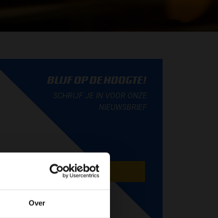
BLIJF OP DE HOOGTE!
SCHRIJF JE IN VOOR ONZE
NIEUWSBRIEF
AANMELDEN
Over