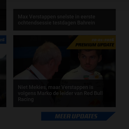
Max Verstappen snelste in eerste
ochtendsessie testdagen Bahrein
Max Verstappen heeft de ochtendsessie van de
026
20-01-2026
eerste testdag in Bahrein als snelste afgesloten...
PREMIUM UPDATE
door
Amber Buwalda
Niet Mekies, maar Verstappen is
volgens Marko de leider van Red Bull
Racing
Volgens Helmut Marko is Max Verstappen nu
MEER UPDATES
praktisch de leider van Red Bull Racing. Dat gaf de...