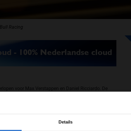
Bull Racing
erlopen voor Max Verstappen en Daniel Ricciardo. De
ekke band op na een botsing met Lewis Hamilton. De
l met te veel schade aan de wagen.
WELKOM BIJ GRAND PRIX RADIO
nen twee ronden op de staart van Hamilton. Aan het
ging om de wereldkampioen in te halen. Bij het
Details
Ben je 24 jaar of ouder?
 Verstappen. Het gevolg was niet alleen een lekke