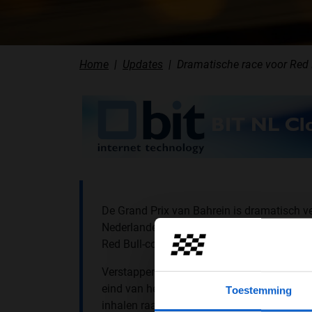
Home
Updates
Dramatische race voor Red 
De Grand Prix van Bahrein is dramatisch v
Nederlander liep in de tweede ronde een l
Red Bull-coureur viel twee ronden later sti
Verstappen had een goede start en zat bin
eind van het rechte stuk waagde hij een po
Toestemming
inhalen raakte Hamilton het achterwiel van