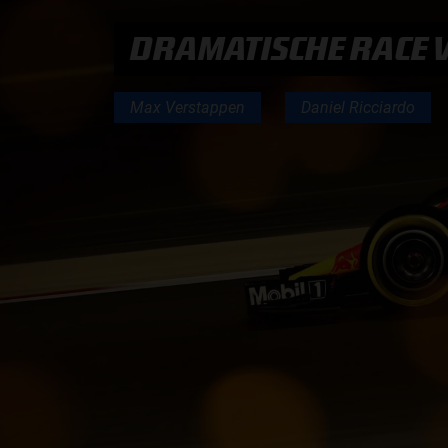
DRAMATISCHE RACE 
PODCASTS
Max Verstappen
Daniel Ricciardo
HOE TE BELUISTEREN?
PODCAST PRESENTATOREN
PODCAST F1 AAN TAFEL
PODCAST AUTOSPORT AAN TAFEL