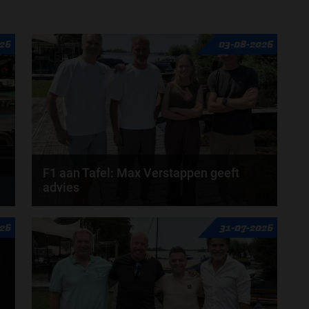
door
Jarlo van der Vloed
26
03-08-2026
F1 aan Tafel: Max Verstappen geeft
advies
Max Verstappen adviseert Red Bull. Gaat George
26
31-07-2026
Russell weg bij Mercedes? En moet de budgetcap...
door
de redactie van Grand Prix Radio