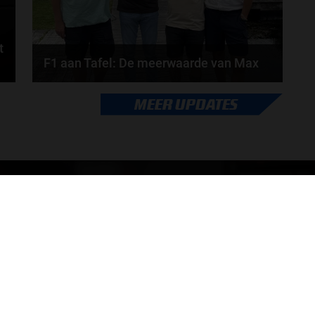
t
F1 aan Tafel: De meerwaarde van Max
Geen enkele sensor kan wat Max Verstappen voelt,
MEER UPDATES
.
Formule 1-CEO Stefano Domenicali zorgt voor...
door
de redactie van Grand Prix Radio
ONLINE RADIO LUISTEREN
Luisteren naar Grand Prix Radio
Ov
Luisteren naar Grand Prix Classics
Fo
Luisteren naar Grand Prix Dance
Ac