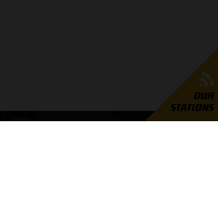
OUR
STATIONS
GRAND PRIX RADIO
er Grand Prix Radio
unders
ties