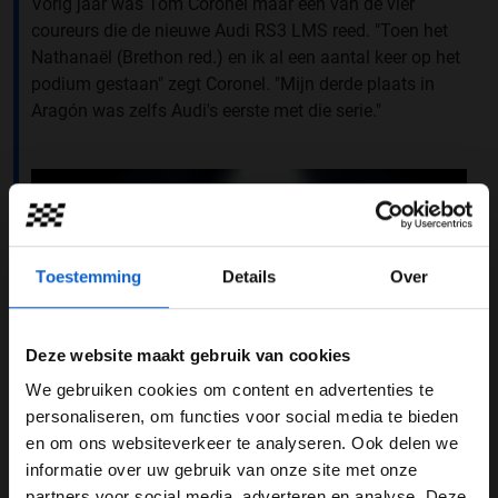
Vorig jaar was Tom Coronel maar een van de vier
coureurs die de nieuwe Audi RS3 LMS reed. "Toen het
Nathanaël (Brethon red.) en ik al een aantal keer op het
podium gestaan" zegt Coronel. "Mijn derde plaats in
Aragón was zelfs Audi's eerste met die serie."
Toestemming
Details
Over
Deze website maakt gebruik van cookies
We gebruiken cookies om content en advertenties te
WELKOM BIJ GRAND PRIX RADIO
personaliseren, om functies voor social media te bieden
en om ons websiteverkeer te analyseren. Ook delen we
informatie over uw gebruik van onze site met onze
Ben je 24 jaar of ouder?
partners voor social media, adverteren en analyse. Deze