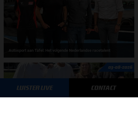
Autosport aan Tafel: Het volgende Nederlandse racetalent
03-08-2026
LUISTER LIVE
CONTACT
F1 aan Tafel: Max Verstappen geeft advies