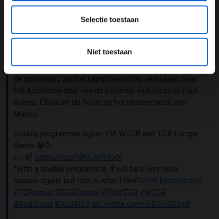
Seizoensdoorsnee
Selectie toestaan
Het FIA WTCR-seizoen zal starten in Frankrijk, op 7 en 8
mei. Drie weken later zal de 24-uursrace op de
Nürburgring-Nordschleife op de planning staan. Hierna
Niet toestaan
volgen de Hungaroring en Aragón. Ook Portugal en
Italië komen later in het seizoen nog aan de beurt. Na
de zomerstop zal het kampioenschap verkassen naar
het Aziatische deel van de kalender, met races in Zuid-
Korrea, China en de finale op het stratencircuit van
Macau.
Double programme again: FIA WTCR and TCR Europe
Series 😁🥳
👉 📰
https://t.co/MfAJo7i4wX
“With a double programme, it will be a very busy
season again, but that is what I like!"
#DHLMotorsports
#TCRseries
#TCREurope
#FIAWTCR
#WTCR
#AudiSport
#AudiRS3
pic.twitter.com/n4U3nATbxR