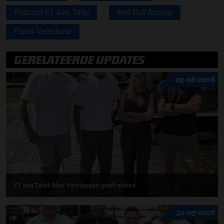
Podcast F1 Aan Tafel
Red Bull Racing
Frans Verschuur
GERELATEERDE UPDATES
03-08-2026
F1 aan Tafel: Max Verstappen geeft advies
31-07-2026