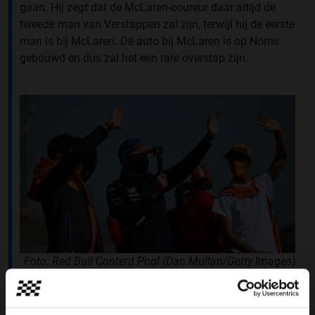
gaan. Hij zegt dat de McLaren-coureur daar altijd de
tweede man van Verstappen zal zijn, terwijl hij de eerste
man is bij McLaren. De auto bij McLaren is op Norris
gebouwd en dus zal het een rare overstap zijn.
Foto: Red Bull Content Pool (Dan Mullan/Getty Images)
Daarnaast denkt Verschuur dat Norris meer kans heeft
op de wereldkampioenschapstitel bij McLaren. Hij zegt