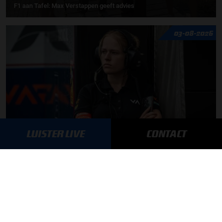
F1 aan Tafel: Max Verstappen geeft advies
03-08-2026
LUISTER LIVE
CONTACT
Daniëlle Geel en Werner Budding te gast in F1 aan Tafel
31-07-2026