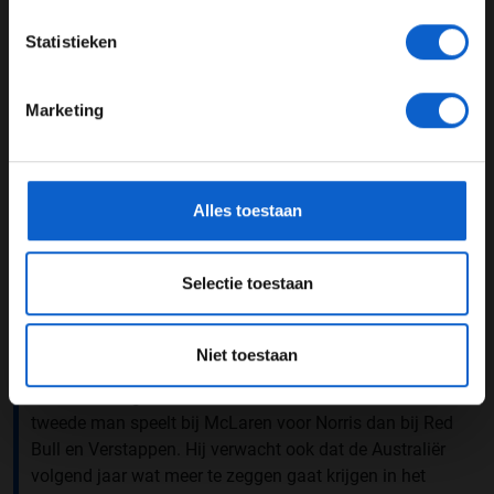
JONGER DAN 24
Statistieken
24 JAAR OF OUDER
Marketing
*Raadpleeg ons
privacybeleid
voor meer informatie over
gegevensgebruik en -bescherming.
Alles toestaan
Selectie toestaan
Foto: Red Bull Content Pool (Lars Baron/Getty Images)
Niet toestaan
Verschuur zegt dat Ricciardo nu in mindere mate de
tweede man speelt bij McLaren voor Norris dan bij Red
Bull en Verstappen. Hij verwacht ook dat de Australiër
volgend jaar wat meer te zeggen gaat krijgen in het