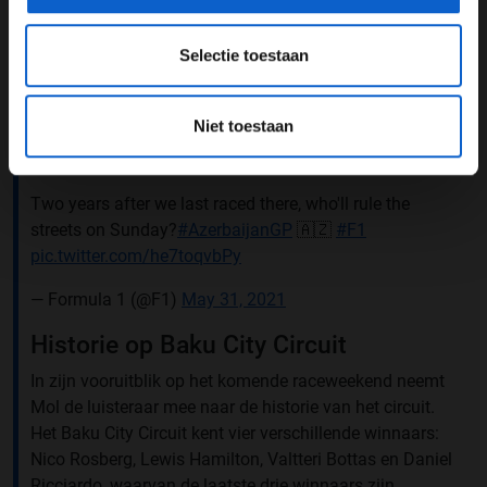
genomen de laatste tijd. En ik denk dat hij echt wel wilt
laten zien wie het mannetje is," zegt Dontje. "Tenzij
Selectie toestaan
Mercedes het slim gaat spelen en teamorders gaat
invoeren." Desondanks denkt Verschuur dat het een 1-
2tje wordt voor Mercedes.
Niet toestaan
Back. To. Baku 🙌
Two years after we last raced there, who'll rule the
streets on Sunday?
#AzerbaijanGP
🇦🇿
#F1
pic.twitter.com/he7toqvbPy
— Formula 1 (@F1)
May 31, 2021
Historie op Baku City Circuit
In zijn vooruitblik op het komende raceweekend neemt
Mol de luisteraar mee naar de historie van het circuit.
Het Baku City Circuit kent vier verschillende winnaars:
Nico Rosberg, Lewis Hamilton, Valtteri Bottas en Daniel
Ricciardo, waarvan de laatste drie winnaars zijn