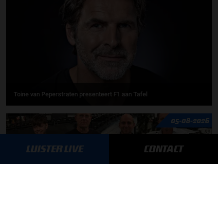
Toine van Peperstraten presenteert F1 aan Tafel
05-08-2026
LUISTER LIVE
CONTACT