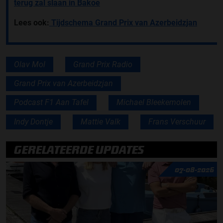
terug zal slaan in Bakoe
Lees ook:
Tijdschema Grand Prix van Azerbeidzjan
Olav Mol
Grand Prix Radio
Grand Prix van Azerbeidzjan
Podcast F1 Aan Tafel
Michael Bleekemolen
Indy Dontje
Mattie Valk
Frans Verschuur
GERELATEERDE UPDATES
07-08-2026