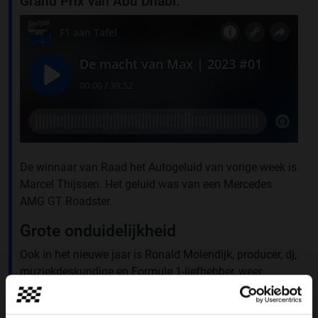
Grand Prix van Abu Dhabi.
De winnaar van Raad het Autogeluid van vorige week is
Marcel Thijssen. Het geluid was van een Mercedes
AMG GT Roadster.
Grote onduidelijkheid
Ook in het nieuwe jaar is Ronald Molendijk, producer, dj,
muziekdeskundige en Formule 1-liefhebber, weer
aanwezig. Grote twijfels ontstonden er voorafgaand
aan de bekendmaking van het wereldkampioenschap.