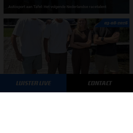
Autosport aan Tafel: Het volgende Nederlandse racetalent
03-08-2026
LUISTER LIVE
CONTACT
F1 aan Tafel: Max Verstappen geeft advies
MEER UPDATES
BLIJF OP DE HOOGTE!