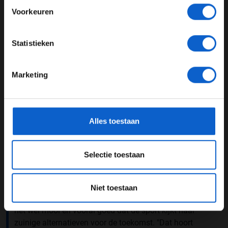
Voorkeuren
JONGER DAN 24
Statistieken
24 JAAR OF OUDER
Marketing
*Raadpleeg ons
privacybeleid
voor meer informatie over
gegevensgebruik en -bescherming.
Alles toestaan
Foto: Pirelli (Zak Mauger / LAT Images)
Selectie toestaan
Musicalster én groot Formule 1-fan Bettina Holwerda
heeft nog nooit stilgestaan bij het feit dat de Formule 1
Niet toestaan
'slecht' kan zijn voor het milieu qua uitstoot. Ze vindt
het wel mooi en vooral goed dat de sport kijkt naar
zuinige alternatieven voor de toekomst. "Dat hoort