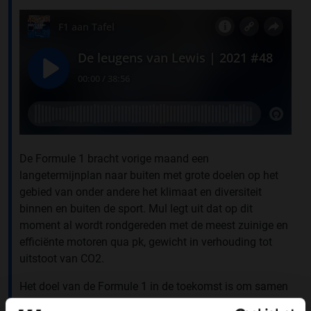
De Formule 1 bracht vorige maand een
langetermijnplan naar buiten met grote doelen op het
gebied van onder andere het klimaat en diversiteit
binnen en buiten de sport. Mul legt uit dat op dit
moment al wordt rondgereden met de meest zuinige en
efficiënte motoren qua pk, gewicht in verhouding tot
uitstoot van CO2.
Het doel van de Formule 1 in de toekomst is om samen
met Aramco, de grote brandstofsponsor die op bijna elk