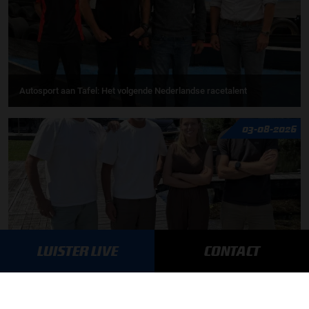
Autosport aan Tafel: Het volgende Nederlandse racetalent
03-08-2026
LUISTER LIVE
CONTACT
F1 aan Tafel: Max Verstappen geeft advies