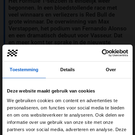
Het Formule 1-seizoen is eindelijk weer
begonnen. In een bloedstollende race met
veel winnaars en verliezers is Red Bull de
grote winnaar. De overwinning van Max
Verstappen, het podium van Fernando Alonso
en een dramatisch debuut voor Vasseur. Dat
en meer komt ter sprake in de nieuwste
aflevering van F1 aan Tafel, de wekelijkse
podcast van
Grand Prix Radio
. Presentator
Mattie Valk ontvangt in The Harbour Club in
Vinkeveen spraakmakende autosportgasten.
Toestemming
Details
Over
Deze website maakt gebruik van cookies
We gebruiken cookies om content en advertenties te
WELKOM BIJ GRAND PRIX RADIO
personaliseren, om functies voor social media te bieden
en om ons websiteverkeer te analyseren. Ook delen we
informatie over uw gebruik van onze site met onze
Ben je 24 jaar of ouder?
partners voor social media, adverteren en analyse. Deze
Pas je advertentie instellingen aan en klik hieronder om