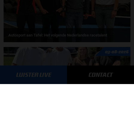
Autosport aan Tafel: Het volgende Nederlandse racetalent
03-08-2026
LUISTER LIVE
CONTACT
F1 aan Tafel: Max Verstappen geeft advies
MEER UPDATES