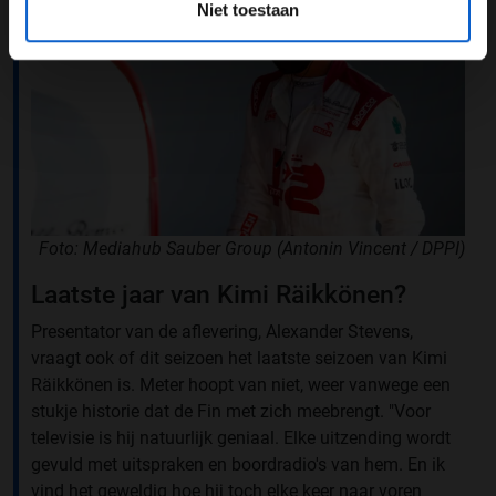
Niet toestaan
Foto: Mediahub Sauber Group (Antonin Vincent / DPPI)
Laatste jaar van Kimi Räikkönen?
Presentator van de aflevering, Alexander Stevens,
vraagt ook of dit seizoen het laatste seizoen van Kimi
Räikkönen is. Meter hoopt van niet, weer vanwege een
stukje historie dat de Fin met zich meebrengt. "Voor
televisie is hij natuurlijk geniaal. Elke uitzending wordt
gevuld met uitspraken en boordradio's van hem. En ik
vind het geweldig hoe hij toch elke keer naar voren