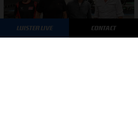
LUISTER LIVE
CONTACT
Autosport aan Tafel: Het volgende Nederlandse racetalent
03-08-2026
F1 aan Tafel: Max Verstappen geeft advies