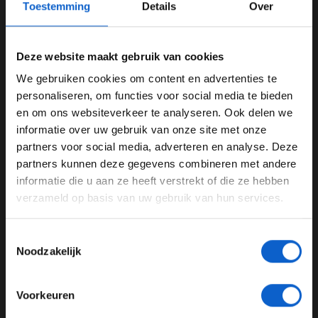
Toestemming
Details
Over
Deze website maakt gebruik van cookies
We gebruiken cookies om content en advertenties te
WELKOM BIJ GRAND PRIX RADIO
personaliseren, om functies voor social media te bieden
en om ons websiteverkeer te analyseren. Ook delen we
informatie over uw gebruik van onze site met onze
Foto: Scuderia Ferrari Press Office
Ben je 24 jaar of ouder?
partners voor social media, adverteren en analyse. Deze
Pas je advertentie instellingen aan en klik hieronder om
Ferrari's vooruitgang
partners kunnen deze gegevens combineren met andere
door te gaan naar de website!
informatie die u aan ze heeft verstrekt of die ze hebben
Er waren wel complimenten voor de snelheid van de
verzameld op basis van uw gebruik van hun services.
Ferrari en Leclerc's teamgenoot, Carlos Sainz, die als
Advertentie instellingen
tweede wist te eindigen. Frans Verschuur, teambaas en
Toon alle alcoholische drankenadvertenties (18+)
vaste waarde van de podcast, zegt dat daaruit blijkt dat
Toestemmingsselectie
Toon alle kansspelenadvertenties (24+)
Noodzakelijk
de auto goed genoeg was voor Monaco. Zowel Coronel
als Verschuur denken wel dat dat puur kwam omdat het
Meer informatie?
een stratencircuit is. De auto hoeft daar geen lange
Voorkeuren
rechte stukken te rijden.