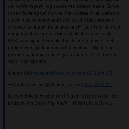
dat de Monegask nog steeds veel fouten maakt. Eerder
in de aflevering gaf Coronel het voorbeeld van Leclerc's
crash in de bandenstapel in Bakoe, die Bleekemolen
ook weer aanhaalt. De gasten van F1 aan Tafel zijn wel
complimenteus naar de Monegask die ondanks zijn
DNS, toch bij het team bleef in de pitstraat en bij het
podium van zijn teamgenoot. Verschuur: "Hij had ook
gewoon naar huis kunnen gaan, maar hij bleef bij zijn
team. Zeer sportief."
Grande
@Carlossainz55
pic.twitter.com/FjZEhgcSBj
— Charles Leclerc (@Charles_Leclerc)
May 23, 2021
De complete aflevering van F1 aan Tafel, de wekelijkse
podcast van
Grand Prix Radio
, is hier te beluisteren: