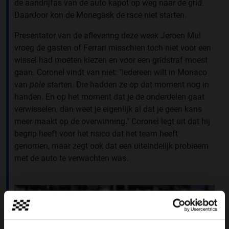
de aandrijfas van de auto kapot op weg naar de grid.
Daardoor kon de Monegask de race niet starten.
Presentator van de aflevering deze week Jeroen Mul
vroeg de gasten of Ferrari misschien toch niet voor een
wissel had moeten kiezen en voor een gridstraf moest
gaan. Coronel vindt van niet: "
Iedereen wilt in Monaco
van
pole
starten. Die hadden ze op dat moment nog in
handen. En op het moment dat je de onderdelen gaat
verwisselen, dan weet je eigenlijk al dat je geen kans
meer maakt op de overwinning." Coronel legt uit dat hij
begrip heeft voor het risico dat het team heeft
genomen, maar zegt ook dat een uiteindelijk probleem
met de auto te verwachten was.