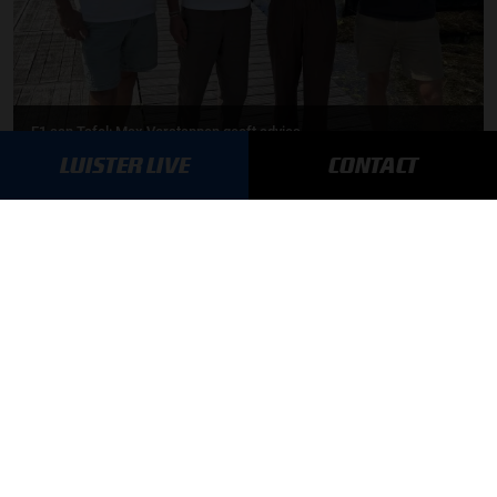
F1 aan Tafel: Max Verstappen geeft advies
LUISTER LIVE
CONTACT
MEER UPDATES
BLIJF OP DE HOOGTE!
SCHRIJF JE IN VOOR ONZE NIEUWSBRIEF