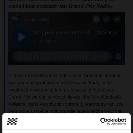
wekelijkse podcast van
Grand Prix Radio
.
Tijdens de kwalificatie en de race in Oostenrijk hadden
veel coureurs problemen met de
track limits
. In de
kwalificatie werden tijden afgenomen en tijdens de
Grand Prix werden er verschillende straffen uitgedeeld.
Volgens Frans Verschuur, voormalig teambaas van Jos
Verstappen, moet er wat aan die regels gedaan worden.
“Het zijn de reglementen en daar moeten we ons aan
houden. Maar er zijn natuurlijk ook verkeerde
reglementen en dit gaat gewoon te ver.”