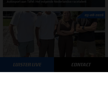
Autosport aan Tafel: Het volgende Nederlandse racetalent
03-08-2026
LUISTER LIVE
CONTACT
F1 aan Tafel: Max Verstappen geeft advies
MEER UPDATES
BLIJF OP DE HOOGTE!