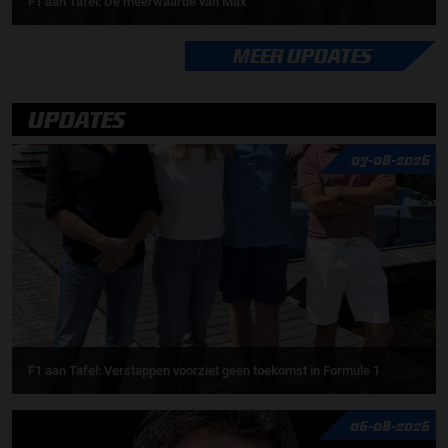
F1 aan Tafel: De meerwaarde van Max
MEER UPDATES
UPDATES
07-08-2026
F1 aan Tafel: Verstappen voorziet geen toekomst in Formule 1
06-08-2026