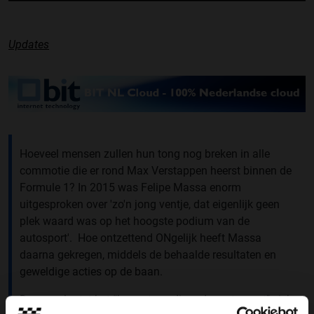
Updates
Hoeveel mensen zullen hun tong nog breken in alle
commotie die er rond Max Verstappen heerst binnen de
Formule 1? In 2015 was Felipe Massa enorm
uitgesproken over 'zo'n jong ventje, dat eigenlijk geen
plek waard was op het hoogste podium van de
autosport'. Hoe ontzettend ONgelijk heeft Massa
daarna gekregen, middels de behaalde resultaten en
geweldige acties op de baan.
Dan verplaatst het “hoogste podium der autosport" zich