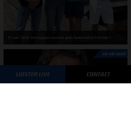
F1 aan Tafel: Verstappen voorziet geen toekomst in Formule 1
06-08-2026
LUISTER LIVE
CONTACT
Toine van Peperstraten presenteert F1 aan Tafel