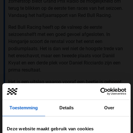
zomerstop biedt Grand Prix Radio de mogelijkheid om
terug te blikken op de eerste tien races van het seizoen.
Vandaag het halfjaarrapport van Red Bull Racing.
Red Bull Racing heeft op de valreep de eerste
seizoenshelft met een goed gevoel afgesloten. In
Hongarije scoort de renstal voor het eerst een
podiumplaats. Het is dan wel niet de hoogste trede van
het ereschavot, maar een tweede plaats voor Daniil
Kvyat en een derde plek voor Daniel Ricciardo zijn een
prima resultaat.
Het is een uitslag waarop vooraf een beetje is gehoopt.
De Hungaroring zou vanwege de lagere snelheden beter
bij de Red Bull-bolide passen. Dat blijkt, hoewel het
tijdens de race aan geluk niet heeft ontbroken. Red Bull
Toestemming
Details
Over
Racing heeft een goed resultaat nodig, want tot aan
Hongarije krijgen Kvyat en Ricciardo met hun prestaties
de handen niet echt op elkaar. Vooral het geruzie tussen
Deze website maakt gebruik van cookies
Red Bull en motorleverancier Renault trekt de aandacht.