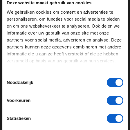
balans van zijn auto. “Ik had een redelijke start, maar
Deze website maakt gebruik van cookies
nadat ik een Renault wilde inhalen ging ik van de baan.
We gebruiken cookies om content en advertenties te
Ik verloor weer een aantal plaatsen die ik goed moest
WELKOM BIJ GRAND PRIX RADIO
personaliseren, om functies voor social media te bieden
maken. De hele race had ik niet de beste balans in de
en om ons websiteverkeer te analyseren. Ook delen we
auto”, aldus de Fin.
informatie over uw gebruik van onze site met onze
Ben je 24 jaar of ouder?
partners voor social media, adverteren en analyse. Deze
Pas je advertentie instellingen aan en klik hieronder om
partners kunnen deze gegevens combineren met andere
door te gaan naar de website!
Ferrari
Kimi Raikkonen
Sebastian Vettel
informatie die u aan ze heeft verstrekt of die ze hebben
verzameld op basis van uw gebruik van hun services.
Advertentie instellingen
Maurizio Arrivabene
Toon alle alcoholische drankenadvertenties (18+)
Toestemmingsselectie
GERELATEERDE UPDATES
Toon alle kansspelenadvertenties (24+)
Noodzakelijk
Meer informatie?
25-01-2026
PREMIUM UPDATE
Voorkeuren
JONGER DAN 24
Statistieken
24 JAAR OF OUDER