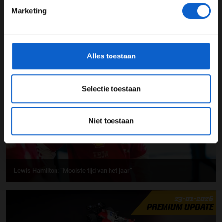
Marketing
*Raadpleeg ons
privacybeleid
voor meer informatie over
gegevensgebruik en -bescherming.
Ferrari-coureurs kijken uit naar een uitdagend 2026-seizoen
Alles toestaan
24-01-2026
PREMIUM UPDATE
Selectie toestaan
Niet toestaan
Lewis Hamilton: “Mooiste tijd van het jaar”
23-01-2026
PREMIUM UPDATE