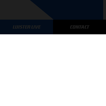
LUISTER LIVE
CONTACT
AANMELDEN
GA SNEL NAAR…
Max Verstappen nieuws
Grand Prix Kwalificaties