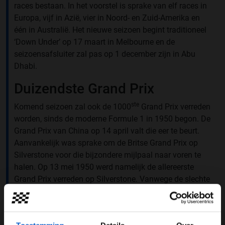
races bestaan. In het voorstel is sprake van elf races in
Europa, vijf in Azië, vier in Noord- en Zuid-Amerika en
één in Australië. Het nieuwe seizoen begint traditioneel
‘Down Under’ op 17 maart in Melbourne en de
seizoensafsluiter zal pas op 1 december zijn in Abu
Dhabi.
Duizendste Grand Prix
ste
Komend seizoen zal ook de 1000
Grand Prix verreden
worden, sinds de moderne Formule 1 in 1950 begon. De
Grand Prix van China op 14 april valt die eer te beurt.
Aanvankelijk was sprake om de Britse Grand Prix op
Silverstone voor die bijzondere mijlpaal naar voren te
halen. Op 13 mei 1950 werd namelijk de allereerste
Grand Prix verreden op Silverstone. Vanwege de slechte
weersomstandigheden in Engeland rond die tijd is dat
voorstel echter al snel van tafel gegaan. De Grand Prix
van Engeland staat nu een week later gepland dan dit