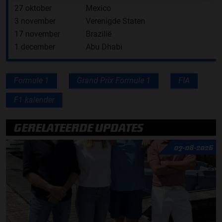
27 oktober
Mexico
3 november
Verenigde Staten
17 november
Brazilië
1 december
Abu Dhabi
Formule 1
Grand Prix Formule 1
FIA
F1 kalender
GERELATEERDE UPDATES
07-08-2026