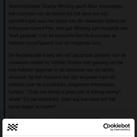
Wedstrijdleider Charlie Whiting geeft Max Verstappen
het voordeel van de twijfel als het gaat om zijn
opmerkingen aan het adres van de stewards tijdens de
Italiaanse Grand Prix. Wel gaf Whiting aan mogelijk een
"kort gesprek" met de bestrafte Red Bull-coureur te
hebben voorafgaand aan de volgende race.
De Nederlander kreeg een vijf seconden penalty van de
stewards omdat hij Valtteri Bottas niet genoeg ruimte
zou hebben gegeven in de remzone van de eerste
chicane. Op het moment dat zijn engineer hem dit
meldde over de boordradio, reageerde Verstappen
furieus: “They are doing a great job of killing racing”,
ofwel “Ze (de stewards) doen erg hun best om het
racen kapot te maken”.
Whiting hoorde pas achteraf het woedende
commentaar terug, zei hij tegenover Autosport: “Ik denk
dat je niet teveel waarde moet hechten aan zulke