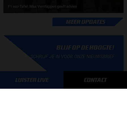
F1 aan Tafel: Max Verstappen geeft advies
MEER UPDATES
BLIJF OP DE HOOGTE!
SCHRIJF JE IN VOOR ONZE NIEUWSBRIEF
LUISTER LIVE
CONTACT
AANMELDEN