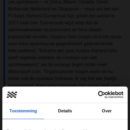
zes sprintraces – in China, Miami, Canada, Groot-
Brittannië, Nederland en Singapore – maar als het aan
F1-baas Stefano Domenicali ligt, groeit dat aantal in
2027 naar tien. Domenicali wijst erop dat de
sprintweekenden bij promoters en fans steeds
populairder worden. Volgens hem zorgen de korte races
voor extra spanning en gespreksstof gedurende het
hele weekend. "Behalve een paar oudere diehard-fans
geeft eigenlijk iedereen de voorkeur aan een
sprintweekend," zei hij onlangs tegen onder meer
Motorsport.com.
"Organisatoren vragen erom en nu
tonen ook de coureurs interesse. Ik zeg het een beetje
provocerend, maar vrije trainingen zijn vooral leuk voor
de superspecialisten; mensen die graag meer actie
willen zien, hebben liever een sprintweekend. Vanaf
vrijdag valt er gewoon meer te bespreken met een
Toestemming
Details
Over
kwalificatie erbij, maar ik begrijp dat het tijd kost om dit
in de F1-cultuur te laten landen."