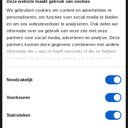
Deze website maakt gebruik van cookies
We gebruiken cookies om content en advertenties te
WELKOM BIJ GRAND PRIX RADIO
personaliseren, om functies voor social media te bieden
en om ons websiteverkeer te analyseren. Ook delen we
informatie over uw gebruik van onze site met onze
Ben je 24 jaar of ouder?
partners voor social media, adverteren en analyse. Deze
Pas je advertentie instellingen aan en klik hieronder om
partners kunnen deze gegevens combineren met andere
door te gaan naar de website!
informatie die u aan ze heeft verstrekt of die ze hebben
verzameld op basis van uw gebruik van hun services.
Advertentie instellingen
Toon alle alcoholische drankenadvertenties (18+)
Toestemmingsselectie
Toon alle kansspelenadvertenties (24+)
Noodzakelijk
Foto:
Red Bull Content Pool
Meer informatie?
Ben Sulayem waarschuwt voor keerzijde
Voorkeuren
FIA-president Mohammed Ben Sulayem begrijpt de
commerciële logica, maar maakt zich zorgen om de
belasting voor de mensen die de sport draaiende
JONGER DAN 24
Statistieken
houden. "Commercieel snap ik zijn positie. Stefano is
24 JAAR OF OUDER
een goede vriend, we spreken elkaar vijf keer per week.