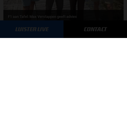
F1 aan Tafel: Max Verstappen geeft advies
LUISTER LIVE
CONTACT
MEER UPDATES
BLIJF OP DE HOOGTE!
SCHRIJF JE IN VOOR ONZE NIEUWSBRIEF
AANMELDEN