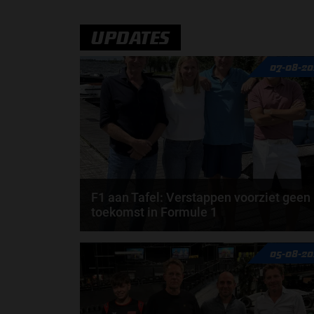
UPDATES
07-08-20
F1 aan Tafel: Verstappen voorziet geen
toekomst in Formule 1
Max Verstappen wil géén Formule 1-team, de FIA e
05-08-20
de motorfabrikanten zaten niet op één lijn en...
door
de redactie van Grand Prix Radio