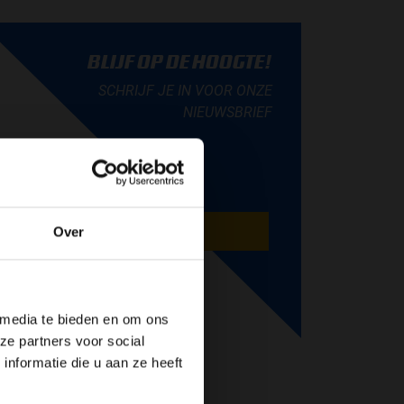
BLIJF OP DE HOOGTE!
SCHRIJF JE IN VOOR ONZE
NIEUWSBRIEF
AANMELDEN
Over
de website!
 media te bieden en om ons
ze partners voor social
nformatie die u aan ze heeft