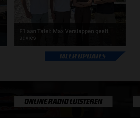
F1 aan Tafel: Max Verstappen geeft
advies
Max Verstappen adviseert Red Bull. Gaat George
MEER UPDATES
Russell weg bij Mercedes? En moet de budgetcap...
door
de redactie van Grand Prix Radio
ONLINE RADIO LUISTEREN
Luisteren naar Grand Prix Radio
Ov
Luisteren naar Grand Prix Classics
Fo