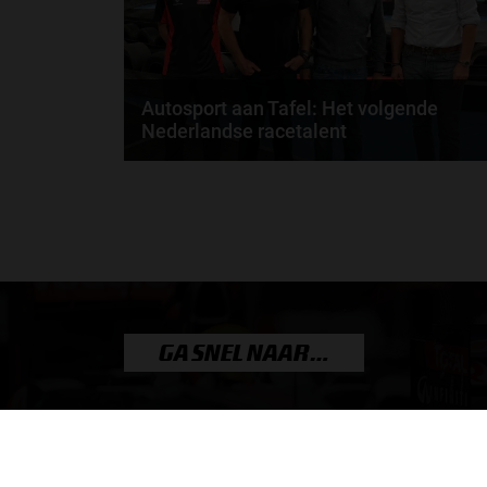
Autosport aan Tafel: Het volgende
Nederlandse racetalent
Hoe klim je naar te top in de racewereld? Wat is er
nodig om alles uit je carrière te halen? En hoe...
door
de redactie van Grand Prix Radio
GA SNEL NAAR…
Max Verstappen nieuws
Grand Prix Kwalificaties