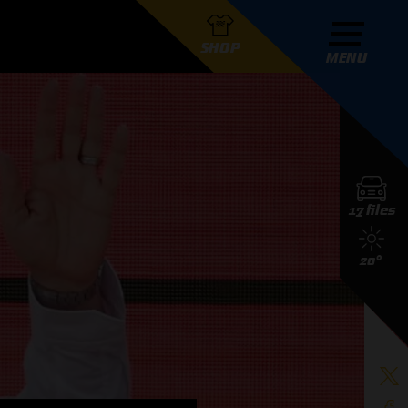
SHOP
MENU
R GRAND PRIX RADIO
17 files
DERS
20°
D PRIX RADIO TEAM
D PRIX RADIO ACTIES