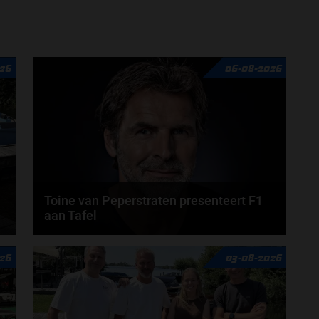
26
06-08-2026
Toine van Peperstraten presenteert F1
aan Tafel
n
Rob van Someren, Beitske Visser en Frans
26
03-08-2026
Verschuur schuiven aan in de nieuwe F1 aan Tafel.
Iedere...
door
Tim Koenders