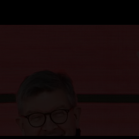
GRAND PRIX UPDATES
OVE
F1 UPDATES
FOUN
F1 KWALIFICATIES
GRAN
F1 RACES
GRAN
F1 KALENDER
F1 COUREURS KAMPIOENSCHAP