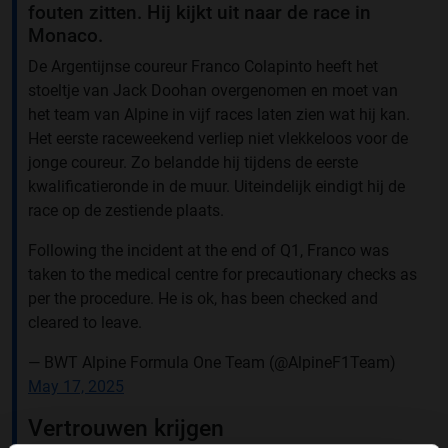
fouten zitten. Hij kijkt uit naar de race in
Monaco.
De Argentijnse coureur Franco Colapinto heeft het
stoeltje van Jack Doohan overgenomen en moet van
het team van Alpine in vijf races laten zien wat hij kan.
Het eerste raceweekend verliep niet vlekkeloos voor de
jonge coureur. Zo belandde hij tijdens de eerste
kwalificatieronde in de muur. Uiteindelijk eindigt hij de
race op de zestiende plaats.
Following the incident at the end of Q1, Franco was
taken to the medical centre for precautionary checks as
per the procedure. He is ok, has been checked and
cleared to leave.
— BWT Alpine Formula One Team (@AlpineF1Team)
May 17, 2025
Vertrouwen krijgen