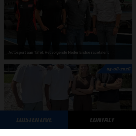
Autosport aan Tafel: Het volgende Nederlandse racetalent
03-08-2026
LUISTER LIVE
CONTACT
F1 aan Tafel: Max Verstappen geeft advies