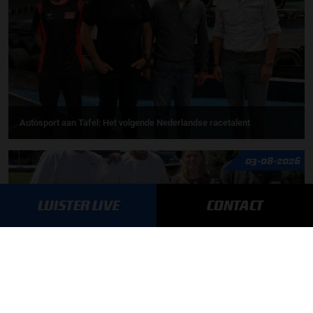
Autosport aan Tafel: Het volgende Nederlandse racetalent
03-08-2026
LUISTER LIVE
CONTACT
F1 aan Tafel: Max Verstappen geeft advies