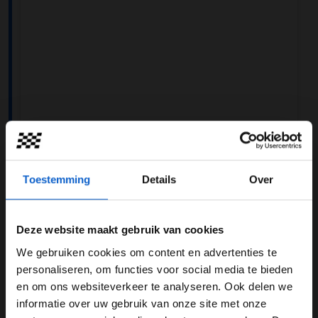
View this post on Instagram
Toestemming
Details
Over
Deze website maakt gebruik van cookies
We gebruiken cookies om content en advertenties te
WELKOM BIJ GRAND PRIX RADIO
personaliseren, om functies voor social media te bieden
en om ons websiteverkeer te analyseren. Ook delen we
informatie over uw gebruik van onze site met onze
Ben je 24 jaar of ouder?