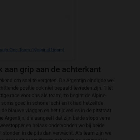
rmula One Team (@alpinef1team)
k aan grip aan de achterkant
kend om snel te vergeten. De Argentijn eindigde wel
ttiende positie ook niet bepaald tevreden zijn. ''Het
ige race voor ons als team'', zo begint de Alpine-
s soms goed in schone lucht en ik had hetzelfde
 de blauwe vlaggen en het tijdverlies in de pitstraat
ge Argentijn, die aangeeft dat zijn beide stops verre
 tweestopper en helaas ondervonden we bij beide
l stonden in de pits dan verwacht. Als team zijn we