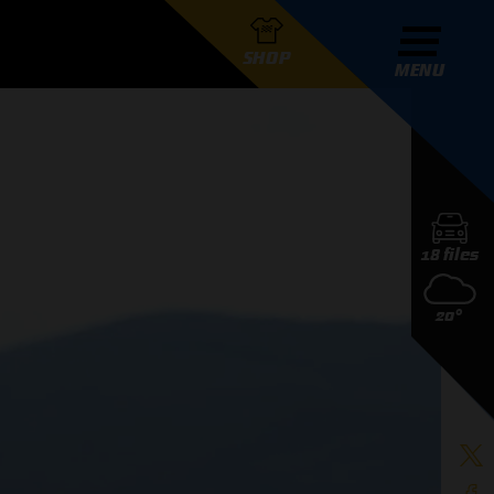
SHOP
MENU
R GRAND PRIX RADIO
18 files
DERS
20°
D PRIX RADIO TEAM
D PRIX RADIO ACTIES