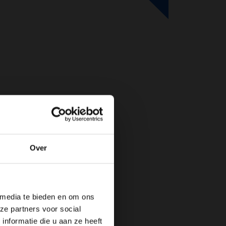
Over
de website!
 media te bieden en om ons
ze partners voor social
nformatie die u aan ze heeft