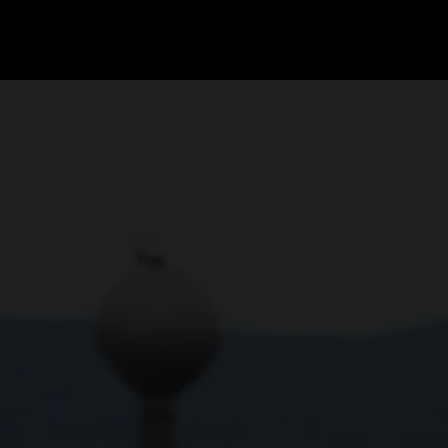
GRAND PRIX UPDATES
OVE
F1 UPDATES
FOUN
F1 KWALIFICATIES
GRAN
F1 RACES
GRAN
F1 KALENDER
F1 COUREURS KAMPIOENSCHAP