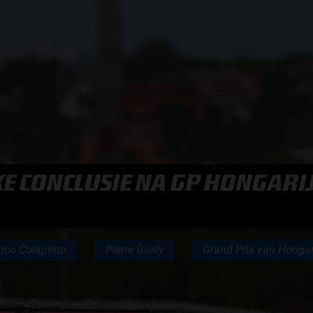
F1 TEAMS KAMPIOENSCHAP
MAX VERSTAPPEN
RACE GEMIST
KE CONCLUSIE NA GP HONGARIJ
AANMELDEN NIEUWSBRIEF
NEEM CONTACT OP
nco Colapinto
Pierre Gasly
Grand Prix van Hongar