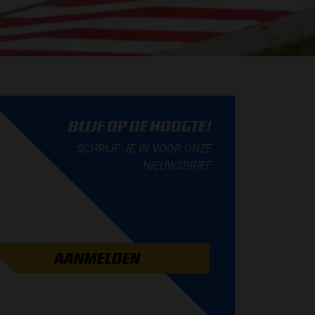
BLIJF OP DE HOOGTE!
SCHRIJF JE IN VOOR ONZE
NIEUWSBRIEF
AANMELDEN