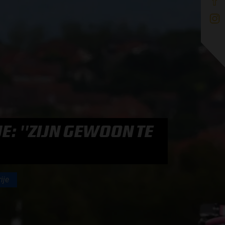
E: ''ZIJN GEWOON TE
ije