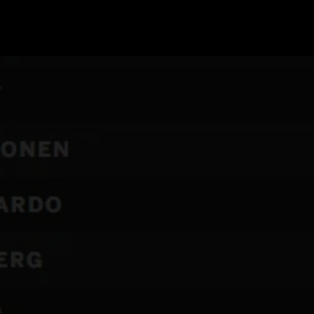
GRAND PRIX UPDATES
OVE
F1 UPDATES
FOUN
F1 KWALIFICATIES
GRAN
F1 RACES
GRAN
F1 KALENDER
F1 COUREURS KAMPIOENSCHAP