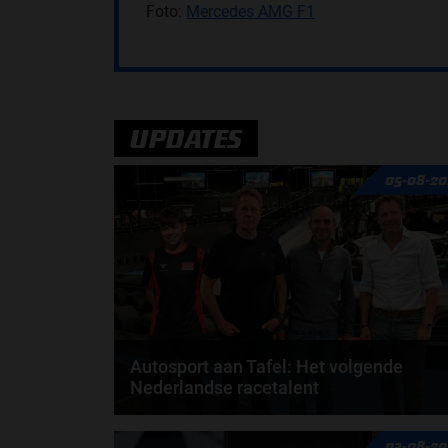
Foto:
Mercedes AMG F1
UPDATES
05-08-20
Autosport aan Tafel: Het volgende
Nederlandse racetalent
Hoe klim je naar te top in de racewereld? Wat is er
03-08-20