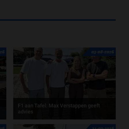
26
03-08-2026
F1 aan Tafel: Max Verstappen geeft
advies
Max Verstappen adviseert Red Bull. Gaat George
26
31-07-2026