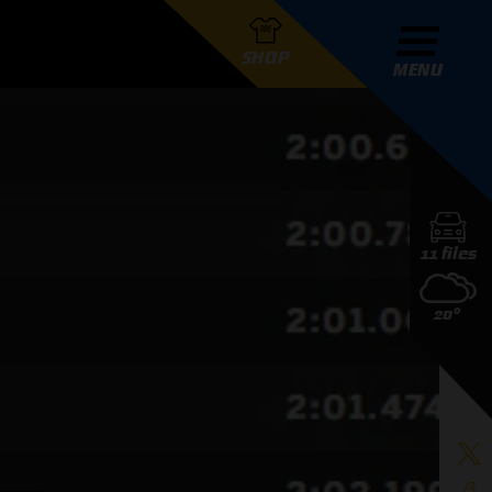
SHOP
MENU
R GRAND PRIX RADIO
11 files
DERS
20°
D PRIX RADIO TEAM
D PRIX RADIO ACTIES