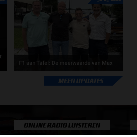
Russell weg bij Mercedes? En moet de budgetcap...
door
de redactie van Grand Prix Radio
t
F1 aan Tafel: De meerwaarde van Max
Geen enkele sensor kan wat Max Verstappen voelt,
MEER UPDATES
.
Formule 1-CEO Stefano Domenicali zorgt voor...
door
de redactie van Grand Prix Radio
ONLINE RADIO LUISTEREN