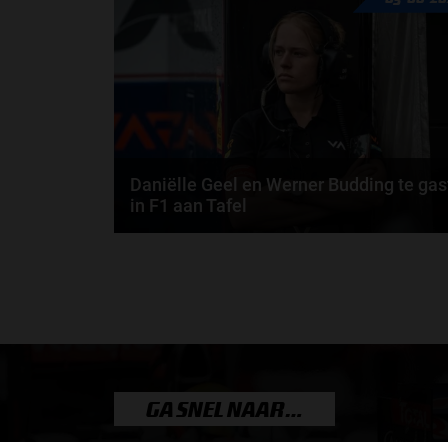
nodig om alles uit je carrière te halen? En hoe...
door
de redactie van Grand Prix Radio
Daniëlle Geel en Werner Budding te gas
in F1 aan Tafel
Daniëlle Geel, Werner Budding en Ronald Molendijk
schuiven aan in de nieuwe F1 aan Tafel. Maandag..
door
de redactie van Grand Prix Radio
GA SNEL NAAR…