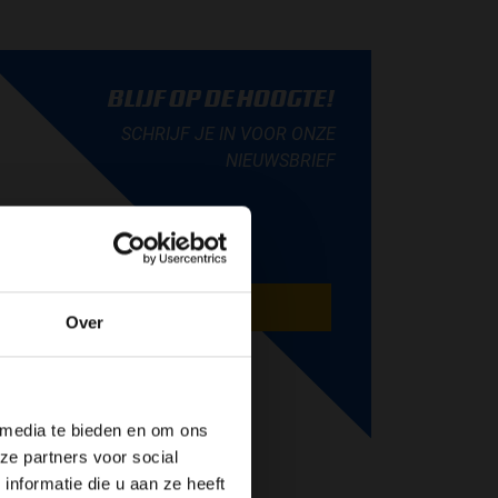
BLIJF OP DE HOOGTE!
SCHRIJF JE IN VOOR ONZE
NIEUWSBRIEF
AANMELDEN
Over
de website!
 media te bieden en om ons
ze partners voor social
nformatie die u aan ze heeft