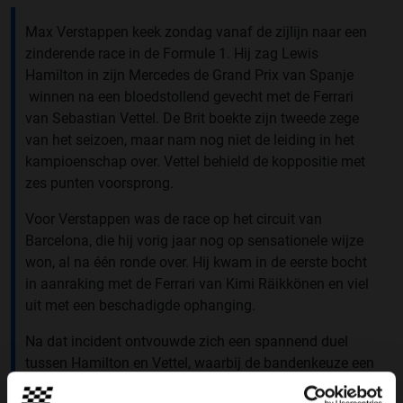
Max Verstappen keek zondag vanaf de zijlijn naar een
zinderende race in de Formule 1. Hij zag Lewis
Hamilton in zijn Mercedes de Grand Prix van Spanje
winnen na een bloedstollend gevecht met de Ferrari
van Sebastian Vettel. De Brit boekte zijn tweede zege
van het seizoen, maar nam nog niet de leiding in het
kampioenschap over. Vettel behield de koppositie met
zes punten voorsprong.
Voor Verstappen was de race op het circuit van
Barcelona, die hij vorig jaar nog op sensationele wijze
won, al na één ronde over. Hij kwam in de eerste bocht
in aanraking met de Ferrari van Kimi Räikkönen en viel
uit met een beschadigde ophanging.
Na dat incident ontvouwde zich een spannend duel
tussen Hamilton en Vettel, waarbij de bandenkeuze een
grote rol speelde. De Duitse viervoudig wereldkampioen