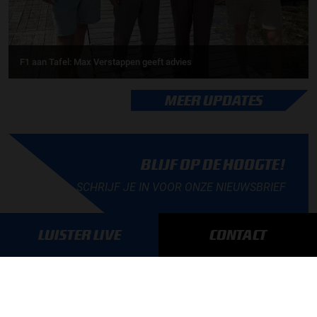
F1 aan Tafel: Max Verstappen geeft advies
MEER UPDATES
BLIJF OP DE HOOGTE!
SCHRIJF JE IN VOOR ONZE NIEUWSBRIEF
LUISTER LIVE
CONTACT
AANMELDEN