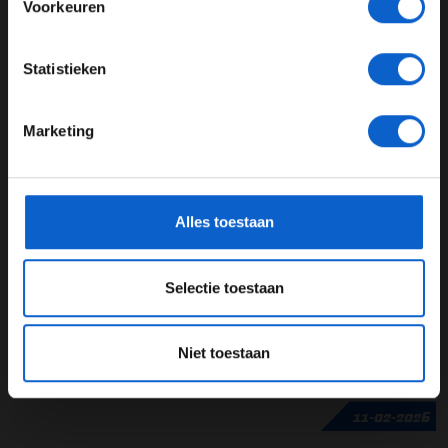
Voorkeuren
Max Verstappen
Sebastian Vettel
JONGER DAN 24
Statistieken
24 JAAR OF OUDER
GERELATEERDE UPDATES
Marketing
17-02-2026
*Raadpleeg ons
privacybeleid
voor meer informatie over
gegevensgebruik en -bescherming.
Alles toestaan
Selectie toestaan
Niet toestaan
Formule E sneller dan Formule 1? "Dat zou een blamage zijn"
11-02-2026