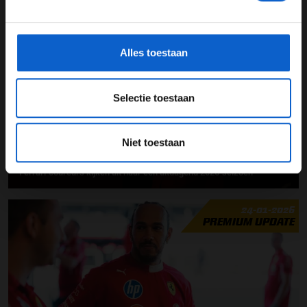
*Raadpleeg ons
privacybeleid
voor meer informatie over
gegevensgebruik en -bescherming.
25-01-2026
PREMIUM UPDATE
Alles toestaan
Selectie toestaan
Niet toestaan
Ferrari-coureurs kijken uit naar een uitdagend 2026-seizoen
24-01-2026
PREMIUM UPDATE