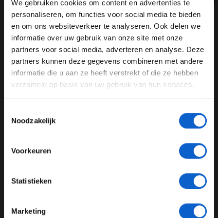
https://twitter.com/tgruener/status/933702508249305088
We gebruiken cookies om content en advertenties te
WELKOM BIJ GRAND PRIX RADIO
personaliseren, om functies voor social media te bieden
en om ons websiteverkeer te analyseren. Ook delen we
informatie over uw gebruik van onze site met onze
Ben je 24 jaar of ouder?
Mercedes AMG F1
Lewis Hamilton
partners voor social media, adverteren en analyse. Deze
Pas je advertentie instellingen aan en klik hieronder om
Valtteri Bottas
Halo
partners kunnen deze gegevens combineren met andere
door te gaan naar de website!
informatie die u aan ze heeft verstrekt of die ze hebben
verzameld op basis van uw gebruik van hun services.
GERELATEERDE UPDATES
Advertentie instellingen
Toon alle alcoholische drankenadvertenties (18+)
27-01-2026
Toestemmingsselectie
Toon alle kansspelenadvertenties (24+)
PREMIUM UPDATE
Noodzakelijk
Meer informatie?
Voorkeuren
JONGER DAN 24
Statistieken
24 JAAR OF OUDER
Marketing
Valtteri Bottas: “Hadden wat problemen”