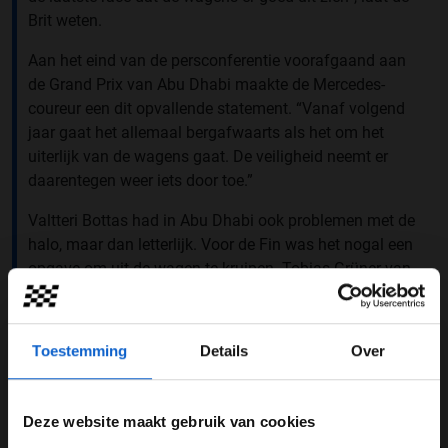
Brit weten.
Aan het eind van de persconferentie voorafgaand aan
de Grand Prix van Abu Dhabi maakte de Mercedes-
coureur een dit opvallende statement. “Vanaf volgend
jaar gaat het allemaal bergafwaarts als het om het
uiterlijk van de wagens gaat. De veiligheid neemt er
daarentegen weer iets door toe.”
Valtteri Bottas had in Abu Dhabi ook problemen met de
halo, maar dan letterlijk. Voor de Fin was het nogal een
opgave om uit de wagen te kruipen. Tobias Grüner van
Auto Motor und Sport was daar getuige van en schrijft
op Twitter: "Ik heb net gekeken hoe Bottas zo snel
mogelijk uit zijn met een halo uitgeruste auto probeerde
Toestemming
Details
Over
te klimmen. Jo Bauer (FIA) stond erbij en timede.
Valtteri wist niet waar hij dat lelijke ding vast moest
pakken. Duurde heel lang voordat hij uit de wagen was."
Deze website maakt gebruik van cookies