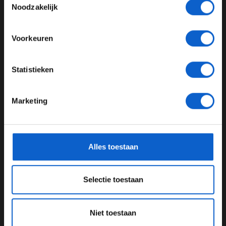
Toon alle kansspelenadvertenties (24+)
Noodzakelijk
Meer informatie?
Voorkeuren
Dit bericht op Instagram bekijken
JONGER DAN 24
Statistieken
24 JAAR OF OUDER
Marketing
*Raadpleeg ons
privacybeleid
voor meer informatie over
gegevensgebruik en -bescherming.
Alles toestaan
Selectie toestaan
Een bericht gedeeld door Scuderia Ferrari HP (@scuderiaferrari)
Niet toestaan
Langzaam op stoom