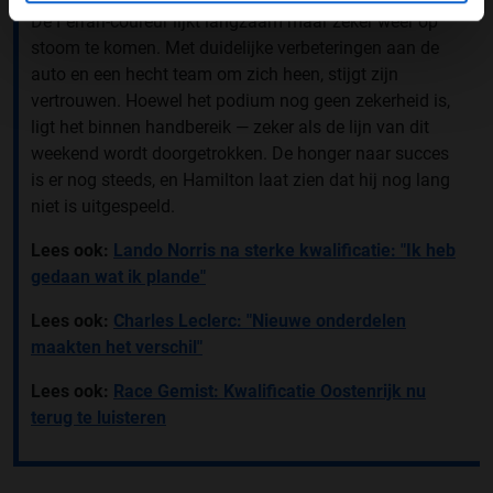
De Ferrari-coureur lijkt langzaam maar zeker weer op
stoom te komen. Met duidelijke verbeteringen aan de
auto en een hecht team om zich heen, stijgt zijn
vertrouwen. Hoewel het podium nog geen zekerheid is,
ligt het binnen handbereik — zeker als de lijn van dit
weekend wordt doorgetrokken. De honger naar succes
is er nog steeds, en Hamilton laat zien dat hij nog lang
niet is uitgespeeld.
Lees ook:
Lando Norris na sterke kwalificatie: "Ik heb
gedaan wat ik plande"
Lees ook:
Charles Leclerc: "Nieuwe onderdelen
maakten het verschil"
Lees ook:
Race Gemist: Kwalificatie Oostenrijk nu
terug te luisteren