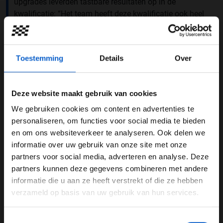
upgrades leverden tastbare resultaten op in de
kwalificatie: “Het team heeft deze kwalificatie ook heel
goed gedaan. Operationeel gezien waren we op het
beste wat ik tot nu heb meegemaakt.”
Voor Hamilton was er zelfs uitzicht op een uitstekende
Toestemming
Details
Over
startpositie. “Ik hoop op een podium. Ik was eigenlijk op
weg naar de tweede startrij, niet pole position maar
zeker wel de eerste startrij,” blikt hij terug. Hoewel het
Deze website maakt gebruik van cookies
nét niet lukte, ziet hij het als waardevolle ervaring: “Dat
We gebruiken cookies om content en advertenties te
is zeker wel positief en ik leer hier ook wel weer van.”
WELKOM BIJ GRAND PRIX RADIO
personaliseren, om functies voor social media te bieden
en om ons websiteverkeer te analyseren. Ook delen we
informatie over uw gebruik van onze site met onze
Ben je 24 jaar of ouder?
partners voor social media, adverteren en analyse. Deze
Pas je advertentie instellingen aan en klik hieronder om
partners kunnen deze gegevens combineren met andere
door te gaan naar de website!
informatie die u aan ze heeft verstrekt of die ze hebben
verzameld op basis van uw gebruik van hun services.
Advertentie instellingen
Toon alle alcoholische drankenadvertenties (18+)
Toestemmingsselectie