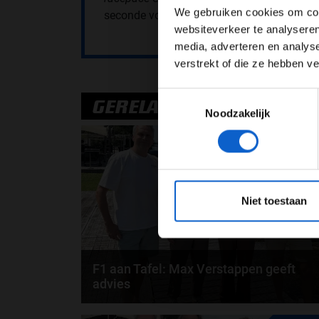
We gebruiken cookies om cont
seconde voor wie dan ook.
websiteverkeer te analyseren
media, adverteren en analys
verstrekt of die ze hebben v
Toestemmingsselectie
GERELATEERDE UPDATES
Noodzakelijk
03-08-20
*Raadpl
Niet toestaan
F1 aan Tafel: Max Verstappen geeft
advies
Max Verstappen adviseert Red Bull. Gaat George