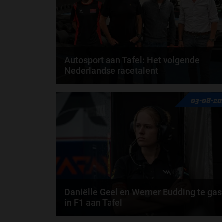
Autosport aan Tafel: Het volgende
Nederlandse racetalent
Hoe klim je naar te top in de racewereld? Wat is er
03-08-20
nodig om alles uit je carrière te halen? En hoe...
door
de redactie van Grand Prix Radio
Daniëlle Geel en Werner Budding te gas
in F1 aan Tafel