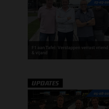
27-07-2
Russell weg bij Mercedes? En moet de budgetcap...
door
de redactie van Grand Prix Radio
F1 aan Tafel: Verstappen verrast vriend
& vijand
Max Verstappen verrast zichzelf. De opmerkelijke
straffen en blauwe vlaggen. En Maleisië is terug...
door
de redactie van Grand Prix Radio
UPDATES
05-08-20