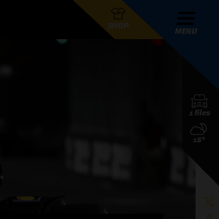
SHOP
MENU
R GRAND PRIX RADIO
1 files
DERS
16°
D PRIX RADIO TEAM
D PRIX RADIO ACTIES