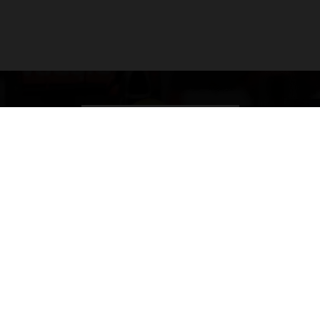
Daniëlle Geel, Werner Budding en Ronald Molendijk
schuiven aan in de nieuwe F1 aan Tafel. Maandag..
door
de redactie van Grand Prix Radio
GA SNEL NAAR…
Max Verstappen nieuws
Grand Prix Kwalificaties
Grand Prix Races
Grand Prix Kalender
Aanmelden nieuwsbrief