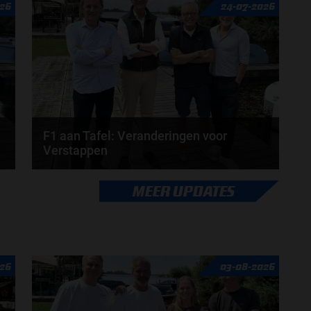
026
24-07-2026
Formule 1-CEO Stefano Domenicali zorgt voor...
door
de redactie van Grand Prix Radio
F1 aan Tafel: Veranderingen voor
Verstappen
Veranderingen aanstaande voor Max Verstappen en
MEER UPDATES
Red Bull. McLaren en Aston Martin komen met
grote...
door
de redactie van Grand Prix Radio
26
03-08-2026