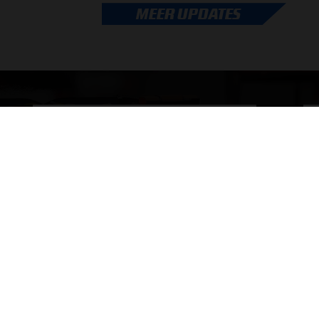
Geen enkele sensor kan wat Max Verstappen voelt,
MEER UPDATES
.
Formule 1-CEO Stefano Domenicali zorgt voor...
door
de redactie van Grand Prix Radio
ONLINE RADIO LUISTEREN
Luisteren naar Grand Prix Radio
Ov
Luisteren naar Grand Prix Classics
Fo
Luisteren naar Grand Prix Dance
Ac
Hoe te beluisteren?