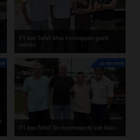
F1 aan Tafel: Max Verstappen geeft
advies
Max Verstappen adviseert Red Bull. Gaat George
26
31-07-2026
Russell weg bij Mercedes? En moet de budgetcap...
door
de redactie van Grand Prix Radio
t
F1 aan Tafel: De meerwaarde van Max