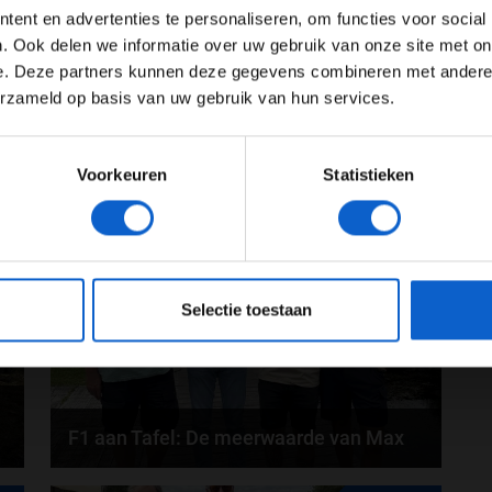
Advertentie instellingen
ent en advertenties te personaliseren, om functies voor social
Toon alle alcoholische drankenadvertenties (18+)
. Ook delen we informatie over uw gebruik van onze site met on
e. Deze partners kunnen deze gegevens combineren met andere i
Toon alle kansspelenadvertenties (24+)
erzameld op basis van uw gebruik van hun services.
Meer informatie?
Voorkeuren
Statistieken
26
31-07-2026
JONGER DAN 24
24 JAAR OF OUDER
eeg ons
privacybeleid
voor meer informatie over gegevensgebruik en -bes
Selectie toestaan
F1 aan Tafel: De meerwaarde van Max
Geen enkele sensor kan wat Max Verstappen voelt,