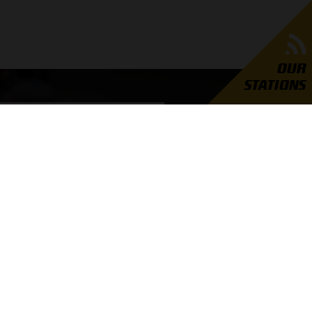
OUR
STATIONS
GRAND PRIX RADIO
er Grand Prix Radio
unders
ties