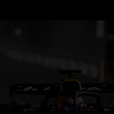
GRAND PRIX UPDATES
OVE
F1 UPDATES
FOUN
F1 KWALIFICATIES
GRAN
F1 RACES
GRAN
F1 KALENDER
F1 COUREURS KAMPIOENSCHAP