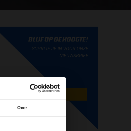
BLIJF OP DE HOOGTE!
SCHRIJF JE IN VOOR ONZE
NIEUWSBRIEF
AANMELDEN
Over
de website!