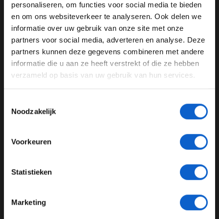
WELKOM BIJ GRAND PRIX RADIO
personaliseren, om functies voor social media te bieden
en om ons websiteverkeer te analyseren. Ook delen we
informatie over uw gebruik van onze site met onze
Ben je 24 jaar of ouder?
Hero or Zero
Formule 1
2024
partners voor social media, adverteren en analyse. Deze
Pas je advertentie instellingen aan en klik hieronder om
partners kunnen deze gegevens combineren met andere
door te gaan naar de website!
GERELATEERDE UPDATES
informatie die u aan ze heeft verstrekt of die ze hebben
verzameld op basis van uw gebruik van hun services.
Advertentie instellingen
03-08-2026
Toon alle alcoholische drankenadvertenties (18+)
Toestemmingsselectie
Toon alle kansspelenadvertenties (24+)
Noodzakelijk
Meer informatie?
Voorkeuren
JONGER DAN 24
Statistieken
24 JAAR OF OUDER
F1 aan Tafel: Max Verstappen geeft advies
Marketing
31-07-2026
*Raadpleeg ons
privacybeleid
voor meer informatie over