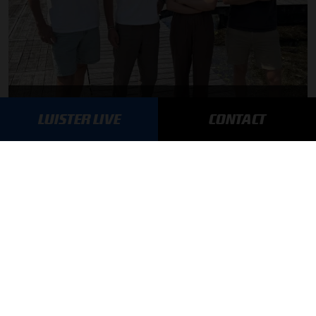
F1 aan Tafel: Max Verstappen geeft advies
LUISTER LIVE
CONTACT
MEER UPDATES
BLIJF OP DE HOOGTE!
SCHRIJF JE IN VOOR ONZE NIEUWSBRIEF