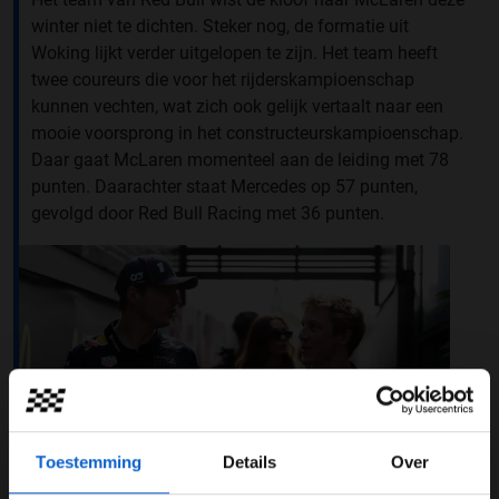
winter niet te dichten. Steker nog, de formatie uit
Woking lijkt verder uitgelopen te zijn. Het team heeft
twee coureurs die voor het rijderskampioenschap
kunnen vechten, wat zich ook gelijk vertaalt naar een
mooie voorsprong in het constructeurskampioenschap.
Daar gaat McLaren momenteel aan de leiding met 78
punten. Daarachter staat Mercedes op 57 punten,
gevolgd door Red Bull Racing met 36 punten.
Toestemming
Details
Over