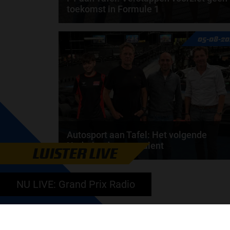
toekomst in Formule 1
Max Verstappen wil géén Formule 1-team, de FIA e
05-08-20
de motorfabrikanten zaten niet op één lijn en...
door
de redactie van Grand Prix Radio
Autosport aan Tafel: Het volgende
Nederlandse racetalent
LUISTER LIVE
Hoe klim je naar te top in de racewereld? Wat is er
nodig om alles uit je carrière te halen? En hoe...
NU LIVE: Grand Prix Radio
door
de redactie van Grand Prix Radio