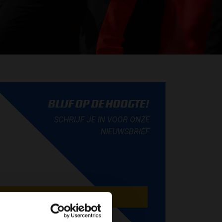
BLIJF OP DE HOOGTE!
SCHRIJF JE IN VOOR ONZE
NIEUWSBRIEF
AANMELDEN