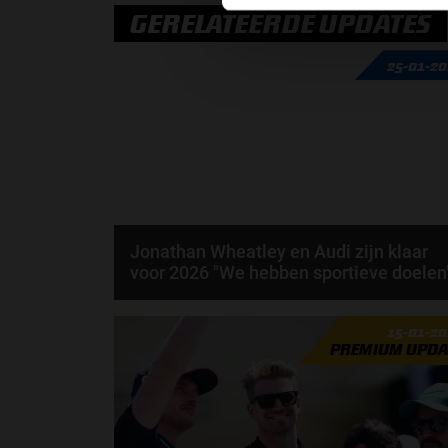
GERELATEERDE UPDATES
25-01-2
Jonathan Wheatley en Audi zijn klaar
voor 2026 "We hebben sportieve doelen
Per 2026 zeggen we gedag tegen KICK Sauber en
15-01-2
hallo tegen Audi. Toch verandert er op het eerste
PREMIUM UPDA
oog...
door
Elvira Kieboom