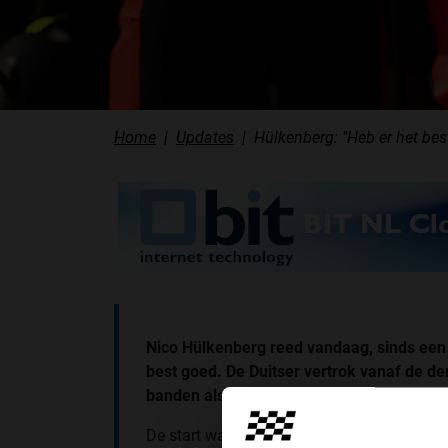
Home
Updates
Hülkenberg: "Heb er het be
Nico Hülkenberg reed vandaag, sinds een 
best goed. De Duitser vertrok vanaf de de
banden als zevende. "Ik ben tevreden", s
De start was iets waar Hülkenberg nogal g