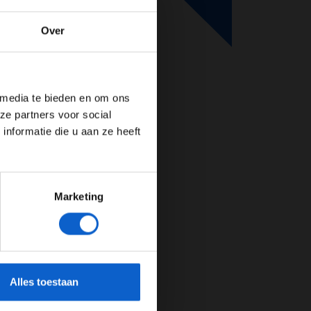
Over
de website!
 media te bieden en om ons
ze partners voor social
nformatie die u aan ze heeft
Marketing
cherming.
Alles toestaan