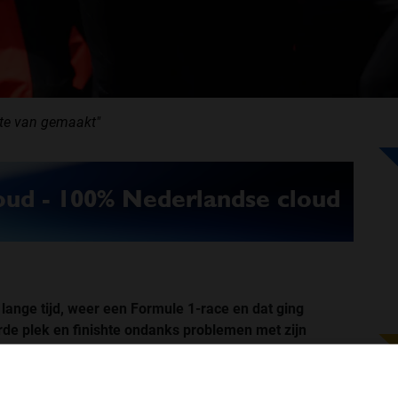
ste van gemaakt"
lange tijd, weer een Formule 1-race en dat ging
rde plek en finishte ondanks problemen met zijn
telde Hülkenberg in gesprek met
Ziggo Sport
.
espannen voor was. Toch ging dat best goed.