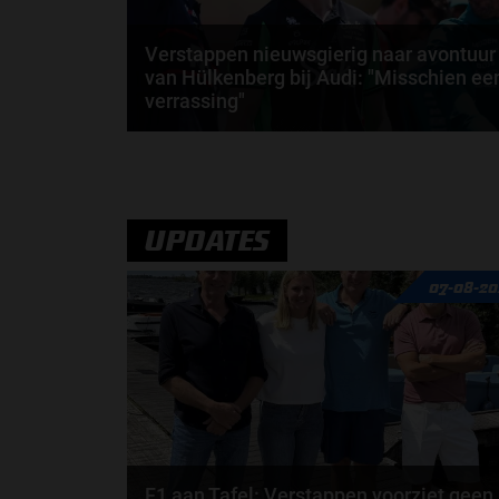
Verstappen nieuwsgierig naar avontuur
van Hülkenberg bij Audi: "Misschien ee
verrassing"
Max Verstappen is onlangs ingegaan op het nieuwe
Formule 1-team van Audi. De Nederlander is
benieuwd...
door
Jarlo van der Vloed
UPDATES
07-08-20
F1 aan Tafel: Verstappen voorziet geen