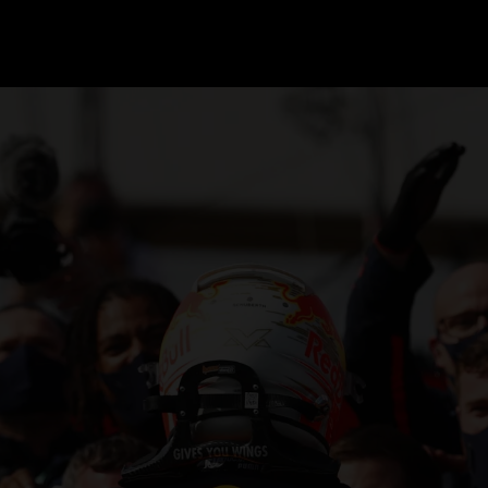
GRAND PRIX UPDATES
OVE
F1 UPDATES
FOUN
F1 KWALIFICATIES
GRAN
F1 RACES
GRAN
F1 KALENDER
F1 COUREURS KAMPIOENSCHAP