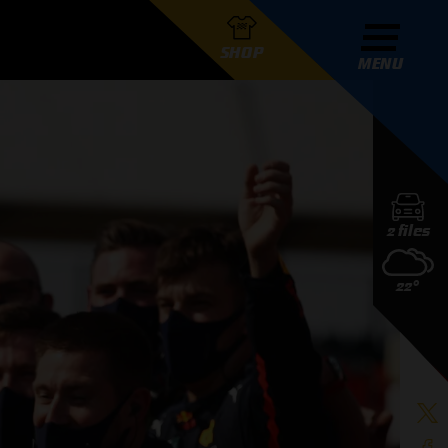
SHOP
MENU
R GRAND PRIX RADIO
2 files
DERS
22°
D PRIX RADIO TEAM
D PRIX RADIO ACTIES