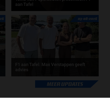
aan Tafel
n
Rob van Someren, Beitske Visser en Frans
26
03-08-2026
Verschuur schuiven aan in de nieuwe F1 aan Tafel.
Iedere...
door
Tim Koenders
F1 aan Tafel: Max Verstappen geeft
advies
Max Verstappen adviseert Red Bull. Gaat George
MEER UPDATES
Russell weg bij Mercedes? En moet de budgetcap...
door
de redactie van Grand Prix Radio