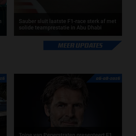
n
Sauber sluit laatste F1-race sterk af met
solide teamprestatie in Abu Dhabi
In hun allerlaatste race als Sauber-coureurs wisten
MEER UPDATES
Nico Hülkenberg en Gabriel Bortoleto nog één...
door
Amber Buwalda
26
06-08-2026
Toine van Peperstraten presenteert F1