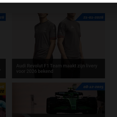
026
21-01-2026
Audi Revolut F1 Team maakt zijn livery
"
voor 2026 bekend
Op dit moment zijn meerdere teams bezig met de
026
08-12-2025
lancering van hun auto voor het 2026-seizoen. Zo...
TE
door
de redactie Grand Prix Radio