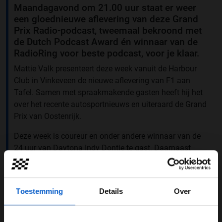
Maandagavond om 21.00 uur staat er weer
een gloednieuwe aflevering van deze Grand
Prix Radio-podcast, tweemaal bekroond met
de Dutch Podcast Award én winnaar van de
RadioRing voor beste podcast, voor je klaar.
Mattie Valk presenteert deze week vanuit de Harbour
Club in Vinkeveen de nieuwe aflevering van F1 aan
Tafel. Samen met spraakmakende gasten heeft hij het
over het recente autosportnieuws en uiteraard de Grand
Prix van Oostenrijk.
Deze week is coureur en onder andere winnaar van de
24 uur van Daytona Indy Dontje te gast. Daarnaast
schuift ook Olav Mol, Formule 1-commentator bij
Grand
Prix Radio
, aan. Uiteraard is ook voormalig teambaas
van Jos Verstappen Frans Verschuur te gast.
Toestemming
Details
Over
Raad het Autogeluid
Deze aflevering maak je ook kans op een gratis volle