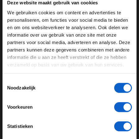
Deze website maakt gebruik van cookies
tank brandstof voor jouw personenauto bij TinQ, een
We gebruiken cookies om content en advertenties te
Flitsmeister Two en een fles Ferrari champagne in Raad
WELKOM BIJ GRAND PRIX RADIO
personaliseren, om functies voor social media te bieden
het Autogeluid.
en om ons websiteverkeer te analyseren. Ook delen we
Luister F1 aan Tafel via de
Grand Prix Radio
site, app of
informatie over uw gebruik van onze site met onze
Ben je 24 jaar of ouder?
jouw favoriete podcast plek!
partners voor social media, adverteren en analyse. Deze
Pas je advertentie instellingen aan en klik hieronder om
partners kunnen deze gegevens combineren met andere
door te gaan naar de website!
informatie die u aan ze heeft verstrekt of die ze hebben
verzameld op basis van uw gebruik van hun services.
Advertentie instellingen
Podcast F1 Aan Tafel
Toon alle alcoholische drankenadvertenties (18+)
Toestemmingsselectie
GERELATEERDE UPDATES
Toon alle kansspelenadvertenties (24+)
Noodzakelijk
10-08-2026
Meer informatie?
Voorkeuren
JONGER DAN 24
Statistieken
24 JAAR OF OUDER