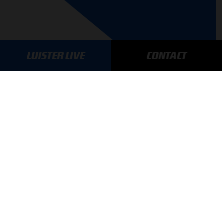
LUISTER LIVE
CONTACT
AANMELDEN
GA SNEL NAAR…
Max Verstappen nieuws
Grand Prix Kwalificaties