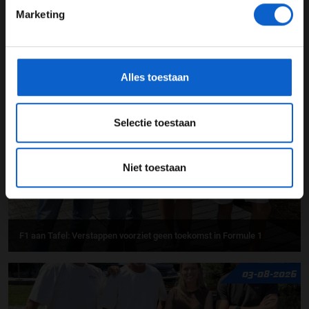
Marketing
*Raadpleeg ons
privacybeleid
voor meer informatie over
gegevensgebruik en -bescherming.
F1 aan Tafel: Verstappen houdt de deur op een kier
Alles toestaan
07-08-2026
Selectie toestaan
Niet toestaan
F1 aan Tafel: Verstappen voorziet geen toekomst in Formule 1
03-08-2026