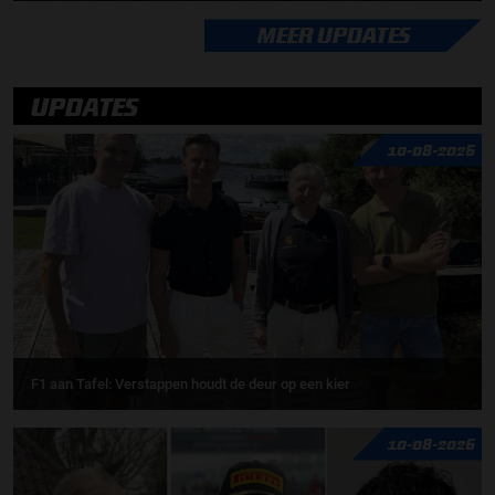
MEER UPDATES
UPDATES
10-08-2026
F1 aan Tafel: Verstappen houdt de deur op een kier
10-08-2026