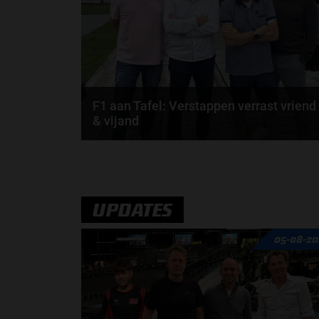
door
de redactie van Grand Prix Radio
F1 aan Tafel: Verstappen verrast vriend
& vijand
Max Verstappen verrast zichzelf. De opmerkelijke
straffen en blauwe vlaggen. En Maleisië is terug...
door
de redactie van Grand Prix Radio
UPDATES
05-08-20