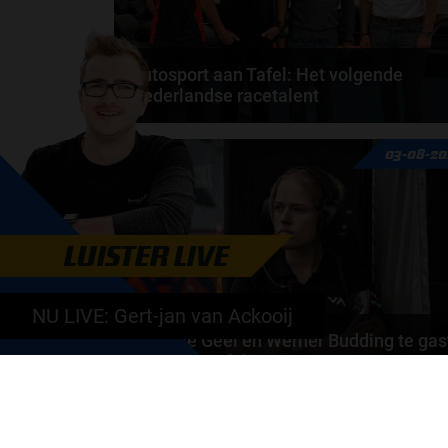
Autosport aan Tafel: Het volgende
Nederlandse racetalent
Hoe klim je naar te top in de racewereld? Wat is er
03-08-20
nodig om alles uit je carrière te halen? En hoe...
door
de redactie van Grand Prix Radio
LUISTER LIVE
NU LIVE: Gert-jan van Ackooij
Daniëlle Geel en Werner Budding te gas
in F1 aan Tafel
Daniëlle Geel, Werner Budding en Ronald Molendijk
schuiven aan in de nieuwe F1 aan Tafel. Maandag..