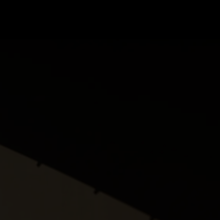
GRAND PRIX UPDATES
OVE
F1 UPDATES
FOUN
F1 KWALIFICATIES
GRAN
F1 RACES
GRAN
F1 KALENDER
F1 COUREURS KAMPIOENSCHAP