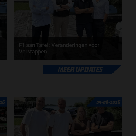
door
de redactie van Grand Prix Radio
F1 aan Tafel: Veranderingen voor
Verstappen
Veranderingen aanstaande voor Max Verstappen en
MEER UPDATES
Red Bull. McLaren en Aston Martin komen met
grote...
door
de redactie van Grand Prix Radio
26
03-08-2026