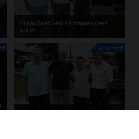
F1 aan Tafel: Max Verstappen geeft
advies
Max Verstappen adviseert Red Bull. Gaat George
26
31-07-2026
Russell weg bij Mercedes? En moet de budgetcap...
door
de redactie van Grand Prix Radio
t
F1 aan Tafel: De meerwaarde van Max
Geen enkele sensor kan wat Max Verstappen voelt,
MEER UPDATES
.
Formule 1-CEO Stefano Domenicali zorgt voor...