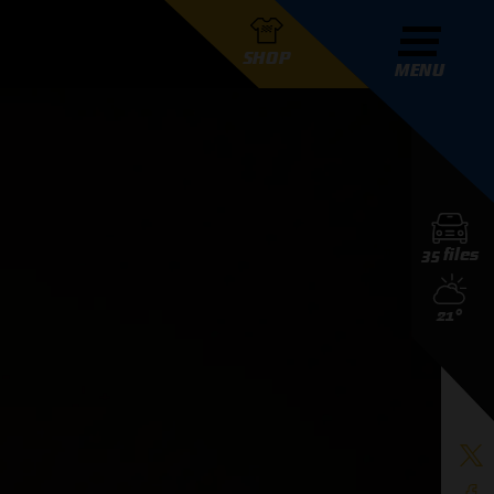
SHOP
MENU
R GRAND PRIX RADIO
35 files
DERS
21°
D PRIX RADIO TEAM
D PRIX RADIO ACTIES