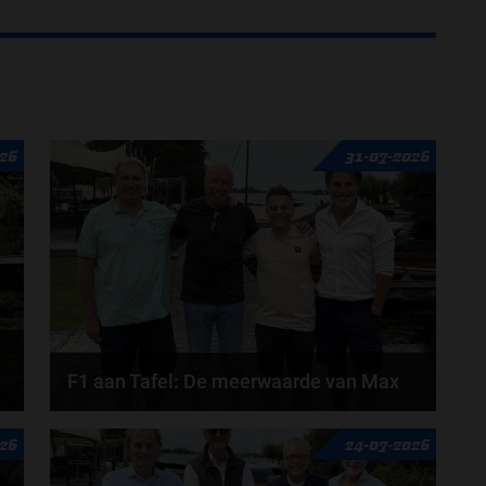
26
31-07-2026
F1 aan Tafel: De meerwaarde van Max
Geen enkele sensor kan wat Max Verstappen voelt,
026
24-07-2026
Formule 1-CEO Stefano Domenicali zorgt voor...