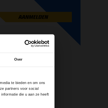
AANMELDEN
Over
de website!
 media te bieden en om ons
ze partners voor social
nformatie die u aan ze heeft