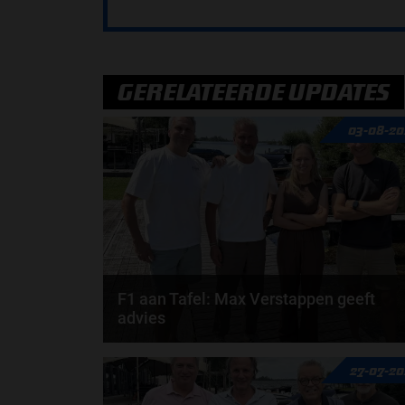
GERELATEERDE UPDATES
03-08-20
F1 aan Tafel: Max Verstappen geeft
advies
Max Verstappen adviseert Red Bull. Gaat George
27-07-2
Russell weg bij Mercedes? En moet de budgetcap...