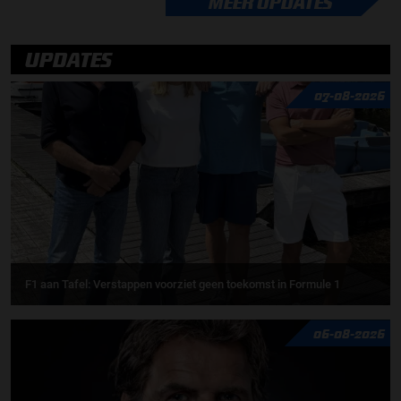
MEER UPDATES
UPDATES
07-08-2026
F1 aan Tafel: Verstappen voorziet geen toekomst in Formule 1
06-08-2026