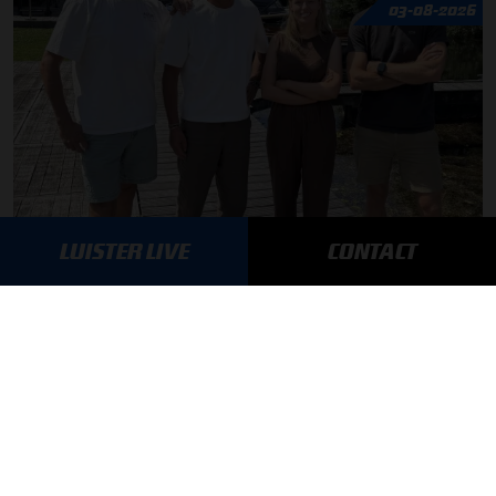
03-08-2026
F1 aan Tafel: Max Verstappen geeft advies
LUISTER LIVE
CONTACT
MEER UPDATES
BLIJF OP DE HOOGTE!
SCHRIJF JE IN VOOR ONZE NIEUWSBRIEF