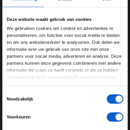
Deze website maakt gebruik van cookies
We gebruiken cookies om content en advertenties te
Dit bericht op Instagram bekijken
WELKOM BIJ GRAND PRIX RADIO
personaliseren, om functies voor social media te bieden
en om ons websiteverkeer te analyseren. Ook delen we
informatie over uw gebruik van onze site met onze
Ben je 24 jaar of ouder?
partners voor social media, adverteren en analyse. Deze
Pas je advertentie instellingen aan en klik hieronder om
partners kunnen deze gegevens combineren met andere
door te gaan naar de website!
informatie die u aan ze heeft verstrekt of die ze hebben
verzameld op basis van uw gebruik van hun services.
Advertentie instellingen
Toon alle alcoholische drankenadvertenties (18+)
Toestemmingsselectie
Toon alle kansspelenadvertenties (24+)
Noodzakelijk
Meer informatie?
Een bericht gedeeld door Visa Cash App Racing Bulls F1 Team (@visacashapprb)
Voorkeuren
Tegen verwachtingen in