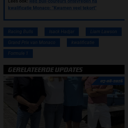
Lees ook:
Red Bull-coureurs ontevreden na
kwalificatie Monaco: ''Kwamen veel tekort''
Racing Bulls
Isack Hadjar
Liam Lawson
Grand Prix van Monaco
kwalificatie
Formule 1
GERELATEERDE UPDATES
07-08-2026