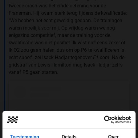
tweede crash was het einde oefening voor de
Fransman. Hij kwam sterk terug tijdens de kwalificatie:
''We hebben het echt geweldig gedaan. De trainingen
waren moeilijk voor mij. Op vrijdag waren we nog
enigszins competitief, maar de training voor de
kwalificatie was niet positief. Ik wist niet eens zeker of
ik Q2 zou gaan halen, dus om op P6 te kwalificeren is
echt super'', zei Isack Hadjar tegenover
F1.com
. Na de
gridstraf van Lewis Hamilton mag Isack Hadjar zelfs
vanaf P5 gaan starten.
Toestemming
Details
Over