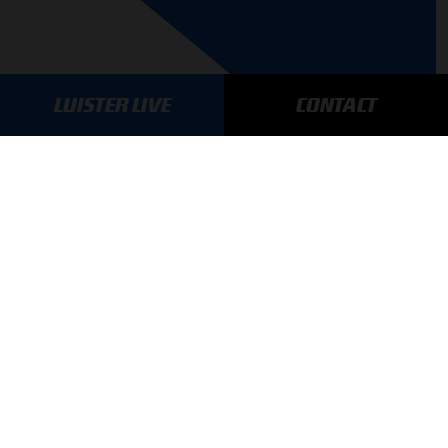
LUISTER LIVE
CONTACT
AANMELDEN
GA SNEL NAAR…
Max Verstappen nieuws
Grand Prix Kwalificaties