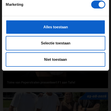
Marketing
*Raadpleeg ons
privacybeleid
voor meer informatie over
gegevensgebruik en -bescherming.
F1 aan Tafel: Verstappen voorziet geen toekomst in Formule 1
Alles toestaan
06-08-2026
Selectie toestaan
Niet toestaan
Toine van Peperstraten presenteert F1 aan Tafel
03-08-2026