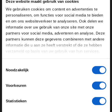
Deze website maakt gebruik van cookies
Deze aflevering maak je ook kans op een gratis volle
tank brandstof voor jouw personenauto bij TinQ in
We gebruiken cookies om content en advertenties te
WELKOM BIJ GRAND PRIX RADIO
Raad het Autogeluid.
personaliseren, om functies voor social media te bieden
en om ons websiteverkeer te analyseren. Ook delen we
Luister F1 aan Tafel via de
Grand Prix Radio
site, app of
informatie over uw gebruik van onze site met onze
Ben je 24 jaar of ouder?
jouw favoriete podcast plek!
partners voor social media, adverteren en analyse. Deze
Pas je advertentie instellingen aan en klik hieronder om
partners kunnen deze gegevens combineren met andere
door te gaan naar de website!
informatie die u aan ze heeft verstrekt of die ze hebben
verzameld op basis van uw gebruik van hun services.
Podcast
F1 aan tafel
Advertentie instellingen
Toon alle alcoholische drankenadvertenties (18+)
Toestemmingsselectie
GERELATEERDE UPDATES
Toon alle kansspelenadvertenties (24+)
Noodzakelijk
07-08-2026
Meer informatie?
Voorkeuren
JONGER DAN 24
Statistieken
24 JAAR OF OUDER