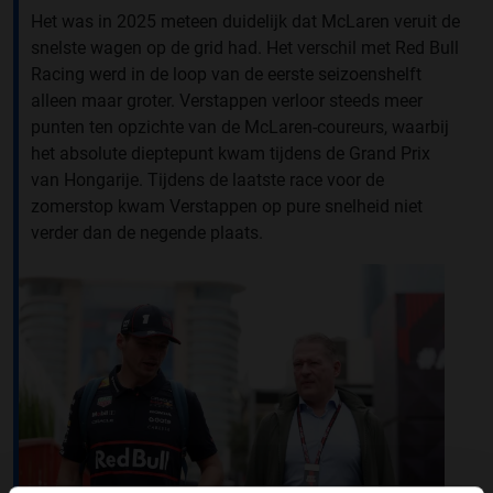
Het was in 2025 meteen duidelijk dat McLaren veruit de
snelste wagen op de grid had. Het verschil met Red Bull
Racing werd in de loop van de eerste seizoenshelft
alleen maar groter. Verstappen verloor steeds meer
punten ten opzichte van de McLaren-coureurs, waarbij
het absolute dieptepunt kwam tijdens de Grand Prix
van Hongarije. Tijdens de laatste race voor de
zomerstop kwam Verstappen op pure snelheid niet
verder dan de negende plaats.