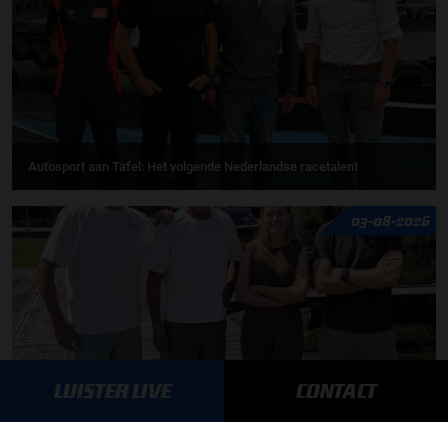
Autosport aan Tafel: Het volgende Nederlandse racetalent
03-08-2026
LUISTER LIVE
CONTACT
F1 aan Tafel: Max Verstappen geeft advies