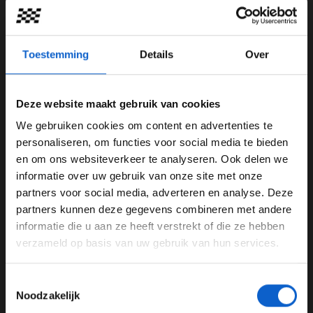
Toestemming
Details
Over
Foto: Red Bull Content Pool
Verstappen senior onder de indruk
Deze website maakt gebruik van cookies
van opmars Red Bull Racing
We gebruiken cookies om content en advertenties te
Wat volgde was een ontwikkeling die werkelijk waar
WELKOM BIJ GRAND PRIX RADIO
personaliseren, om functies voor social media te bieden
niemand zag aankomen. De zomerstop leek de
en om ons websiteverkeer te analyseren. Ook delen we
Oostenrijkse renstal goed te doen, aangezien
informatie over uw gebruik van onze site met onze
Ben je 24 jaar of ouder?
Verstappen sindsdien plotseling elke race op het
partners voor social media, adverteren en analyse. Deze
podium wist te eindigen. Dit begon met de Grand Prix
Pas je advertentie instellingen aan en klik hieronder om
partners kunnen deze gegevens combineren met andere
van Nederland, waar de coureur voor zijn thuispubliek
door te gaan naar de website!
informatie die u aan ze heeft verstrekt of die ze hebben
een mooie tweede plaats afvinkte. Vervolgens werd er
verzameld op basis van uw gebruik van hun services.
Advertentie instellingen
gewonnen in Italië, Azerbeidzjan én Amerika. Ook in
Singapore en Mexico snoepte de coureur punten af van
Toon alle alcoholische drankenadvertenties (18+)
Toestemmingsselectie
beide McLaren-coureurs.
Toon alle kansspelenadvertenties (24+)
Noodzakelijk
Het verschil ten opzichte van de kampioenschapsleider