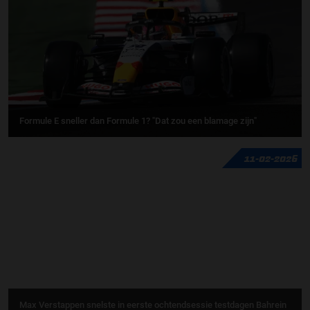
Formule E sneller dan Formule 1? "Dat zou een blamage zijn"
11-02-2026
Max Verstappen snelste in eerste ochtendsessie testdagen Bahrein