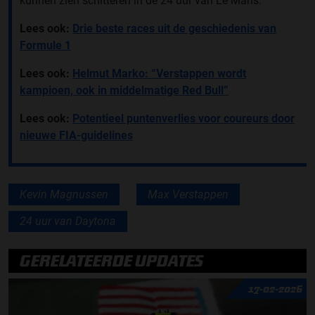
kunnen zien schitteren in de 24 uur van Le Mans.
Lees ook:
Drie beste races uit de geschiedenis van
Formule 1
Lees ook:
Helmut Marko: “Verstappen wordt
kampioen, ook in middelmatige Red Bull”
Lees ook:
Potentieel puntenverlies voor coureurs door
nieuwe FIA-guidelines
Kevin Magnussen
Max Verstappen
24 uur van Daytona
GERELATEERDE UPDATES
17-02-2026