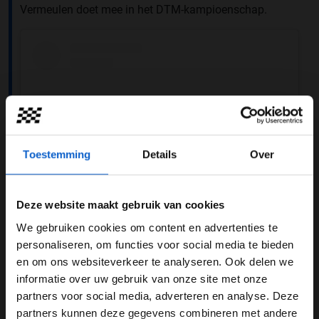
Vermeulen doet mee in het DTM-kampioenschap.
Toestemming
Details
Over
Deze website maakt gebruik van cookies
We gebruiken cookies om content en advertenties te
Dit bericht op Instagram bekijken
WELKOM BIJ GRAND PRIX RADIO
personaliseren, om functies voor social media te bieden
en om ons websiteverkeer te analyseren. Ook delen we
informatie over uw gebruik van onze site met onze
Ben je 24 jaar of ouder?
partners voor social media, adverteren en analyse. Deze
Pas je advertentie instellingen aan en klik hieronder om
partners kunnen deze gegevens combineren met andere