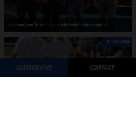
Autosport aan Tafel: Het volgende Nederlandse racetalent
03-08-2026
LUISTER LIVE
CONTACT
F1 aan Tafel: Max Verstappen geeft advies
MEER UPDATES