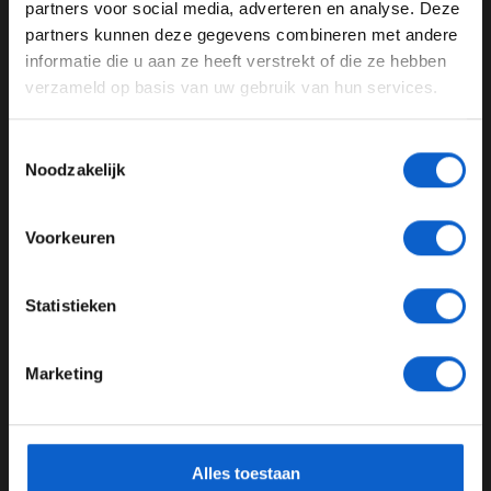
partners voor social media, adverteren en analyse. Deze
Pas je advertentie instellingen aan en klik hieronder om
partners kunnen deze gegevens combineren met andere
door te gaan naar de website!
informatie die u aan ze heeft verstrekt of die ze hebben
verzameld op basis van uw gebruik van hun services.
Advertentie instellingen
Toon alle alcoholische drankenadvertenties (18+)
Toestemmingsselectie
Toon alle kansspelenadvertenties (24+)
Noodzakelijk
Meer informatie?
F1 aan Tafel: Verstappen voorziet geen toekomst in Formule 1
Voorkeuren
03-08-2026
JONGER DAN 24
Statistieken
24 JAAR OF OUDER
Marketing
*Raadpleeg ons
privacybeleid
voor meer informatie over
gegevensgebruik en -bescherming.
Alles toestaan