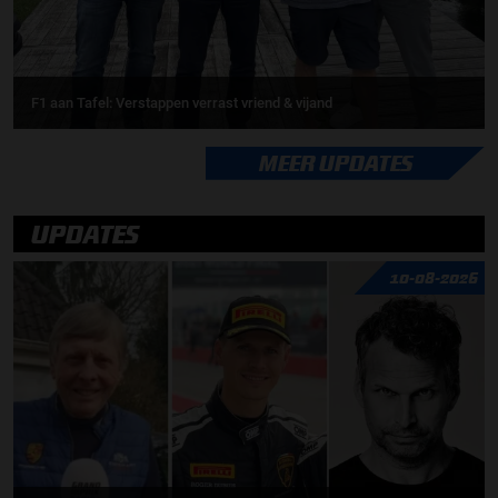
F1 aan Tafel: Verstappen verrast vriend & vijand
MEER UPDATES
UPDATES
10-08-2026