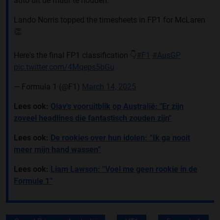
auto uit de muur te houden.
Lando Norris topped the timesheets in FP1 for McLaren
👏
Here's the final FP1 classification 👇
#F1
#AusGP
pic.twitter.com/4Mqeps5bGu
— Formula 1 (@F1)
March 14, 2025
Lees ook:
Olav's vooruitblik op Australië: "Er zijn
zoveel headlines die fantastisch zouden zijn"
Lees ook:
De rookies over hun idolen: “Ik ga nooit
meer mijn hand wassen”
Lees ook:
Liam Lawson: ''Voel me geen rookie in de
Formule 1''