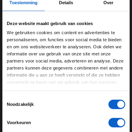
Toestemming
Details
Over
minuten de derde snelste tijd met zijn VCARB en is
daarmee drie tienden langzamer dan de snelste
rondetijd van Leclerc op dat moment.
Deze website maakt gebruik van cookies
Na twintig minuten wordt de sessie kortstondig
We gebruiken cookies om content en advertenties te
stilgelegd met een rode vlag: er ligt te veel grind in
WELKOM BIJ GRAND PRIX RADIO
personaliseren, om functies voor social media te bieden
bocht zes. Al gauw wordt de training hervat en worden
en om ons websiteverkeer te analyseren. Ook delen we
de eerste rondetijden op de zachte band genoteerd.
informatie over uw gebruik van onze site met onze
Ben je 24 jaar of ouder?
Verstappen, George Russell, Carlos Sainz en Kimi
partners voor social media, adverteren en analyse. Deze
Antonelli zijn de eersten die de rode banden onder hun
Pas je advertentie instellingen aan en klik hieronder om
partners kunnen deze gegevens combineren met andere
bolides schroeven. Verstappen noteert hiermee direct
door te gaan naar de website!
informatie die u aan ze heeft verstrekt of die ze hebben
een nieuwe snelste tijd: een 1:17.696.
verzameld op basis van uw gebruik van hun services.
Advertentie instellingen
Feels good to be back! 😍
#F1
||
#AusGP
Toon alle alcoholische drankenadvertenties (18+)
pic.twitter.com/4DQ7neWqIW
Toestemmingsselectie
Toon alle kansspelenadvertenties (24+)
Noodzakelijk
— Oracle Red Bull Racing (@redbullracing)
March 14,
Meer informatie?
2025
Voorkeuren
Crash Oliver Bearman