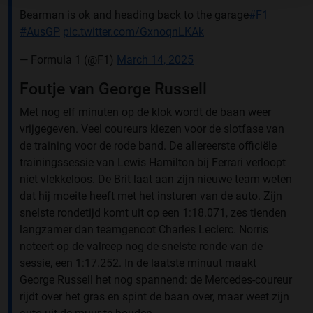
Bearman is ok and heading back to the garage
#F1
#AusGP
pic.twitter.com/GxnoqnLKAk
— Formula 1 (@F1)
March 14, 2025
Foutje van George Russell
Met nog elf minuten op de klok wordt de baan weer
vrijgegeven. Veel coureurs kiezen voor de slotfase van
de training voor de rode band. De allereerste officiële
trainingssessie van Lewis Hamilton bij Ferrari verloopt
niet vlekkeloos. De Brit laat aan zijn nieuwe team weten
dat hij moeite heeft met het insturen van de auto. Zijn
snelste rondetijd komt uit op een 1:18.071, zes tienden
langzamer dan teamgenoot Charles Leclerc. Norris
noteert op de valreep nog de snelste ronde van de
sessie, een 1:17.252. In de laatste minuut maakt
George Russell het nog spannend: de Mercedes-coureur
rijdt over het gras en spint de baan over, maar weet zijn