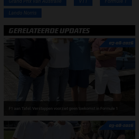
Grand Prix van Australië
VT1
Formule 1
Lando Norris
GERELATEERDE UPDATES
07-08-2026
F1 aan Tafel: Verstappen voorziet geen toekomst in Formule 1
03-08-2026