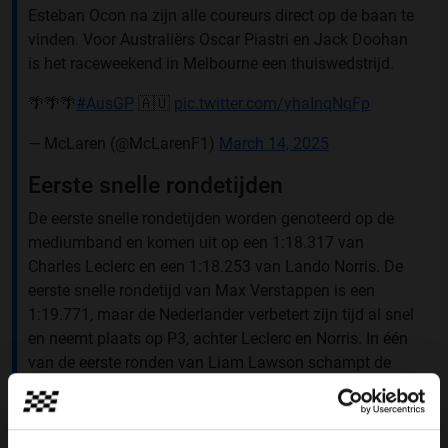
Esteban Ocon na zijn alle coureurs direct op de baan te
vinden. Voor Australiërs Oscar Piastri en Jack Doohan
is het raceweekend in Melbourne een thuiswedstrijd.
🌴🌴🌴
#AusGP
🇦🇺
pic.twitter.com/yhaInqNqFp
— McLaren (@McLarenF1)
March 14, 2025
Eerste snelle rondetijden
De eerste snelle rondetijden worden genoteerd op de
mediumband en komen uit op een 1:18.317 van
Charles Leclerc en een 1:18.253 van Lando Norris. De
eerste snelle rondetijd van Max Verstappen is een
1:19.771, maar de Nederlander verbetert zijn tijd al snel
en neemt plaats op P3, achter Leclerc en Norris. In één
van de eerste ronden van Liam Lawson schampt de
Nieuw-Zeelander de muur in bocht negen. De Red Bull-
coureur deelt het met de pitmuur, maar kan vooralsnog
doorrijden. Rookie Isack Hadjar noteert na twintig