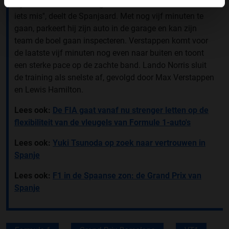
zijn team de auto moet gaan controleren. ''Er is sowieso
iets mis'', deelt de Spanjaard. Met nog vijf minuten te
gaan, parkeert hij zijn auto in de garage en kan zijn
team de boel gaan inspecteren. Verstappen komt voor
de laatste vijf minuten nog even naar buiten en toont
een sterke pace op de zachte band. Lando Norris sluit
de training als snelste af, gevolgd door Max Verstappen
en Lewis Hamilton.
Lees ook:
De FIA gaat vanaf nu strenger letten op de
flexibiliteit van de vleugels van Formule 1-auto's
Lees ook:
Yuki Tsunoda op zoek naar vertrouwen in
Spanje
Lees ook:
F1 in de Spaanse zon: de Grand Prix van
Spanje