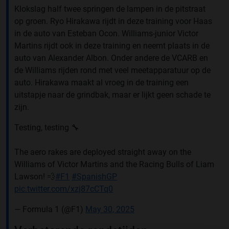
Klokslag half twee springen de lampen in de pitstraat
op groen. Ryo Hirakawa rijdt in deze training voor Haas
in de auto van Esteban Ocon. Williams-junior Victor
Martins rijdt ook in deze training en neemt plaats in de
auto van Alexander Albon. Onder andere de VCARB en
de Williams rijden rond met veel meetapparatuur op de
auto. Hirakawa maakt al vroeg in de training een
uitstapje naar de grindbak, maar er lijkt geen schade te
zijn.
Testing, testing 🔧
The aero rakes are deployed straight away on the
Williams of Victor Martins and the Racing Bulls of Liam
Lawson! 💨
#F1
#SpanishGP
pic.twitter.com/xzj87cCTq0
— Formula 1 (@F1)
May 30, 2025