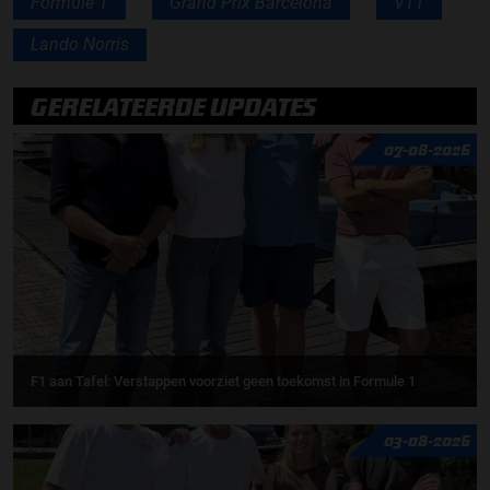
Formule 1
Grand Prix Barcelona
VT1
Lando Norris
GERELATEERDE UPDATES
07-08-2026
F1 aan Tafel: Verstappen voorziet geen toekomst in Formule 1
03-08-2026