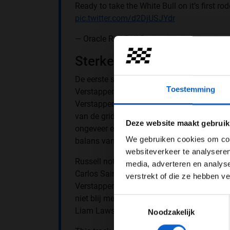
Ready to take the White Bull on it’s first ro
pic.twitter.com/d2DjUSJYdr
— Oracle Red Bull Racing | オラクル・
Sterke eerste ronden van
De eerste snelle rondetijd van Tsunoda kom
Toestemming
Verstappen een 1:30.738 noteert op
softs
.
Verstappen, Russell en Norris de snelste tijd
van de grid op de mediums of hards rijdt. 
Pas je adv
Deze website maakt gebruik
ongeveer een seconde verschil in rondetijd.
We gebruiken cookies om cont
balans van de RB21.
websiteverkeer te analyseren
Russell noteert een nieuwe snelste rondeti
media, adverteren en analys
Carlos Sainz zijn garagebox in de pitstraat
verstrekt of die ze hebben v
Verstappen laat aan zijn team weten dat de
niet blij met de balans. Isack Hadjar notee
Toestemmingsselectie
Liam Lawson staat op dat moment op de t
Noodzakelijk