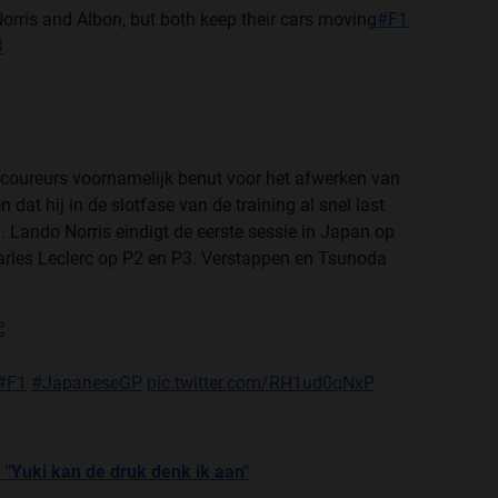
orris and Albon, but both keep their cars moving
#F1
3
r coureurs voornamelijk benut voor het afwerken van
 dat hij in de slotfase van de training al snel last
Lando Norris eindigt de eerste sessie in Japan op
harles Leclerc op P2 en P3. Verstappen en Tsunoda

#F1
#JapaneseGP
pic.twitter.com/RH1ud0qNxP
: "Yuki kan de druk denk ik aan"