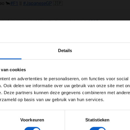
deo 🐂
#F1
||
#JapaneseGP
🇯🇵
レッドブルレーシング (@redbullracing)
April 4, 2025
 Tsunoda
WELKOM BIJ GRAND PRIX RADIO
t uit op een 1:32.571 op
softs
, terwijl teamgenoot
Details
 In de openingsfase van de training noteren
Ben je 24 jaar of ouder?
en. Red Bull rijdt als enige op
softs
, terwijl de rest
Tsunoda weet aan te sluiten bij Verstappen met
ertentie instellingen aan en klik hieronder om door te gaan naar 
 van cookies
 De Japanner overlegt veel met zijn
engineer
over de
Advertentie instellingen
ent en advertenties te personaliseren, om functies voor social
Toon alle alcoholische drankenadvertenties (18+)
. Ook delen we informatie over uw gebruik van onze site met on
jd op mediums, een 1:29.176. Ondertussen rijdt
e. Deze partners kunnen deze gegevens combineren met andere i
Toon alle kansspelenadvertenties (24+)
 voorbij waardoor hij een extra ronde moet rijden.
erzameld op basis van uw gebruik van hun services.
Meer informatie?
 auto heel veel flext en beweegt. De Nederlander is
rt een indrukwekkende derde tijd op de harde band.
waalfde plaats.
Voorkeuren
Statistieken