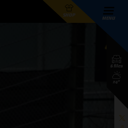
SHOP
MENU
R GRAND PRIX RADIO
6 files
DERS
24°
D PRIX RADIO TEAM
D PRIX RADIO ACTIES