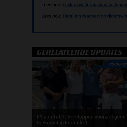
Lees ook:
Leclerc wil terugslaan in Japan
Lees ook:
Hamilton reageert op rijderswiss
GERELATEERDE UPDATES
07-08-20
F1 aan Tafel: Verstappen voorziet geen
toekomst in Formule 1