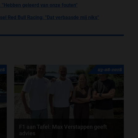
: ''Hebben geleerd van onze fouten''
el Red Bull Racing: ''Dat verbaasde mij niks''
26
03-08-2026
F1 aan Tafel: Max Verstappen geeft
advies