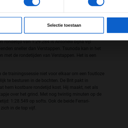
om/KnpDaJtSIi
JONGER DAN 24
24 JAAR OF OUDER
MartinF1)
April 4, 2025
eeg ons
privacybeleid
voor meer informatie over gegevensgebruik en -bes
 Norris
Selectie toestaan
 die aansluiting vindt bij zijn teamgenoot, die op
 rondetijd van 1:29.284 is Antonelli bijna vijf
tienden sneller dan Verstappen. Tsunoda kan in het
 met de rondetijden van Verstappen. Het is een
an de trainingssessie niet voor elkaar om een foutloze
lijk te besturen in de bochten. De Brit pakt in
t hem kostbare rondetijd kost. Hij maakt, net als
tapje over het grind. Met nog twintig minuten op de
tijd: 1:28.549 op softs. Ook de beide Ferrari-
ich in de top vijf.