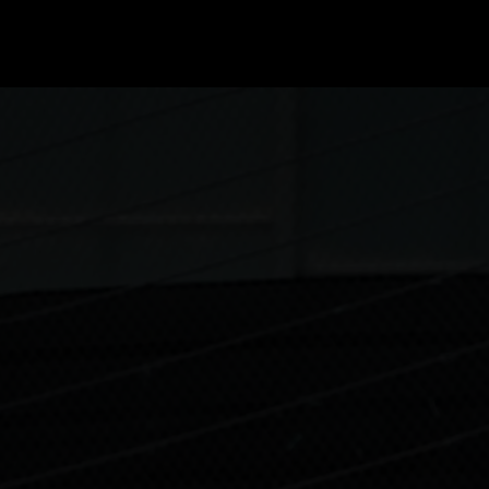
GRAND PRIX UPDATES
OVE
F1 UPDATES
FOUN
F1 KWALIFICATIES
GRAN
F1 RACES
GRAN
F1 KALENDER
F1 COUREURS KAMPIOENSCHAP