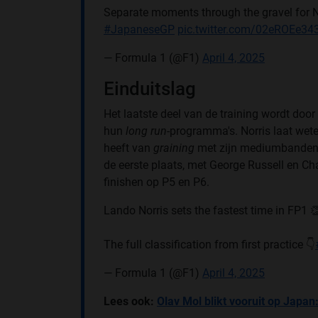
Separate moments through the gravel for N
#JapaneseGP
pic.twitter.com/02eROEe34
— Formula 1 (@F1)
April 4, 2025
Einduitslag
Het laatste deel van de training wordt doo
hun
long run
-programma's. Norris laat weten
heeft van
graining
met zijn mediumbanden. 
de eerste plaats, met George Russell en C
finishen op P5 en P6.
Lando Norris sets the fastest time in FP1 
The full classification from first practice 👇
— Formula 1 (@F1)
April 4, 2025
Lees ook:
Olav Mol blikt vooruit op Japan