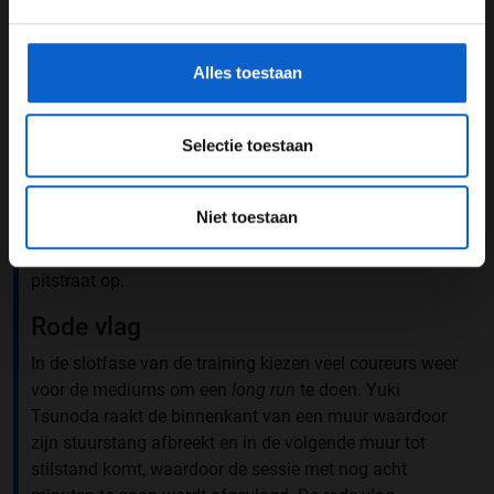
Lance Stroll spins and briefly comes to a stop in the
gegevensgebruik en -bescherming.
Turn 1 run-off! 🔃
#F1
#SaudiArabianGP
pic.twitter.com/lmCvDwBxx4
Alles toestaan
— Formula 1 (@F1)
April 18, 2025
Selectie toestaan
Veel coureurs komen tijdens deze sessie in aanraking
met de muren langs de baan: onder andere Piastri,
Pierre Gasly en Alexander Albon melden aan hun teams
Niet toestaan
dat ze de muur licht geschampt hebben. Kimi Antonelli
rijdt iets harder tegen de muur aan en zoekt direct de
pitstraat op.
Rode vlag
In de slotfase van de training kiezen veel coureurs weer
voor de mediums om een
long run
te doen. Yuki
Tsunoda raakt de binnenkant van een muur waardoor
zijn stuurstang afbreekt en in de volgende muur tot
stilstand komt, waardoor de sessie met nog acht