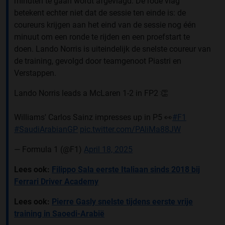
minuten te gaan wordt afgevlagd. De rode vlag
betekent echter niet dat de sessie ten einde is: de
coureurs krijgen aan het eind van de sessie nog één
minuut om een ronde te rijden en een proefstart te
doen. Lando Norris is uiteindelijk de snelste coureur van
de training, gevolgd door teamgenoot Piastri en
Verstappen.
Lando Norris leads a McLaren 1-2 in FP2 👏
Williams' Carlos Sainz impresses up in P5 👀
#F1
#SaudiArabianGP
pic.twitter.com/PAliMa88JW
— Formula 1 (@F1)
April 18, 2025
Lees ook:
Filippo Sala eerste Italiaan sinds 2018 bij
Ferrari Driver Academy
Lees ook:
Pierre Gasly snelste tijdens eerste vrije
training in Saoedi-Arabië