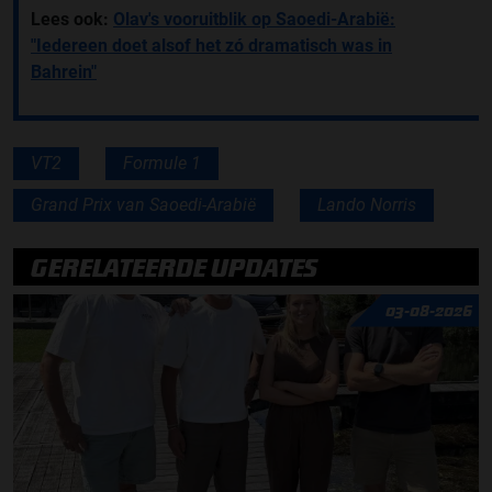
Lees ook:
Olav's vooruitblik op Saoedi-Arabië:
"Iedereen doet alsof het zó dramatisch was in
Bahrein"
VT2
Formule 1
Grand Prix van Saoedi-Arabië
Lando Norris
GERELATEERDE UPDATES
03-08-2026