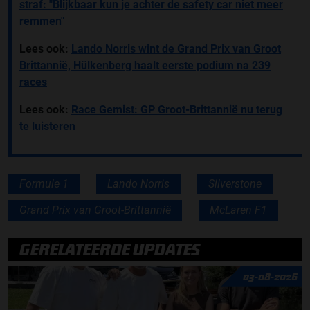
straf: "Blijkbaar kun je achter de safety car niet meer
remmen"
Lees ook:
Lando Norris wint de Grand Prix van Groot
Brittannië, Hülkenberg haalt eerste podium na 239
races
Lees ook:
Race Gemist: GP Groot-Brittannië nu terug
te luisteren
Formule 1
Lando Norris
Silverstone
Grand Prix van Groot-Brittannië
McLaren F1
GERELATEERDE UPDATES
03-08-2026