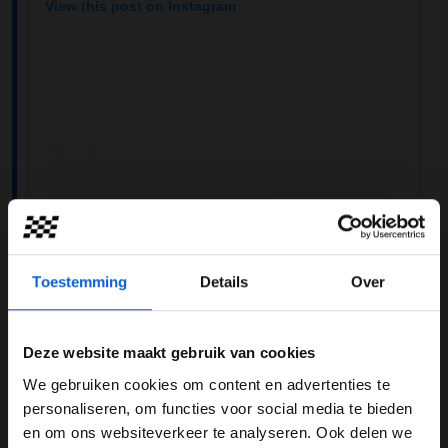
View this post on Instagram
A post shared by McLaren (@mclaren)
Toestemming
Details
Over
Goed gevoel
Deze website maakt gebruik van cookies
Dat het winnen van een race goed voelt, is wel duidelijk,
We gebruiken cookies om content en advertenties te
maar het winnen van een thuisrace voelt natuurlijk nog
WELKOM BIJ GRAND PRIX RADIO
personaliseren, om functies voor social media te bieden
beter. ''Dit is alles wat ik had gedroomd en wat ik had
en om ons websiteverkeer te analyseren. Ook delen we
willen bereiken. Op een kampioenschap winnen na is