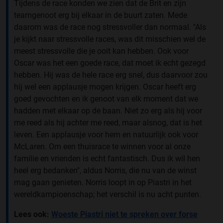
Tijdens de race konden we zien dat de Brit en zijn
teamgenoot erg bij elkaar in de buurt zaten. Mede
daarom was de race nog stressvoller dan normaal. ''Als
je kijkt naar stressvolle races, was dit misschien wel de
meest stressvolle die je ooit kan hebben. Ook voor
Oscar was het een goede race, dat moet ik echt gezegd
hebben. Hij was de hele race erg snel, dus daarvoor zou
hij wel een applausje mogen krijgen. Oscar heeft erg
goed gevochten en ik genoot van elk moment dat we
hadden met elkaar op de baan. Niet zo erg als hij voor
me reed als hij achter me reed, maar alsnog, dat is het
leven. Een applausje voor hem en natuurlijk ook voor
McLaren. Om een thuisrace te winnen voor al onze
familie en vrienden is echt fantastisch. Dus ik wil hen
heel erg bedanken'', aldus Norris, die nu van de winst
mag gaan genieten. Norris loopt in op Piastri in het
wereldkampioenschap; het verschil is nu acht punten.
Lees ook:
Woeste Piastri niet te spreken over forse