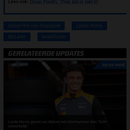
Lees ook:
Oscar Piastri: “Pole zat er niet in”
Grand Prix van Singapore
Lando Norris
McLaren
kwalificatie
GERELATEERDE UPDATES
29-01-2026
Lando Norris geniet van debuut met startnummer één: ''Echt
onwerkelijk''