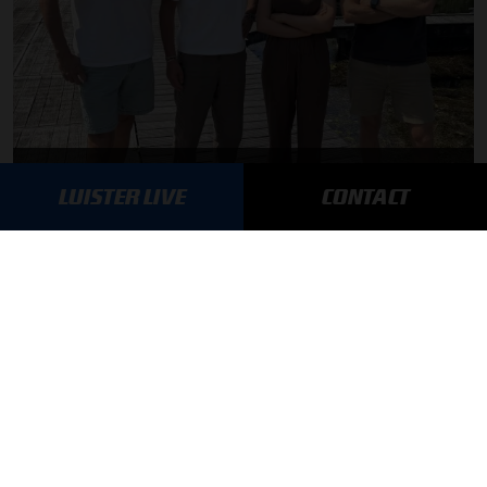
F1 aan Tafel: Max Verstappen geeft advies
LUISTER LIVE
CONTACT
MEER UPDATES
BLIJF OP DE HOOGTE!
SCHRIJF JE IN VOOR ONZE NIEUWSBRIEF