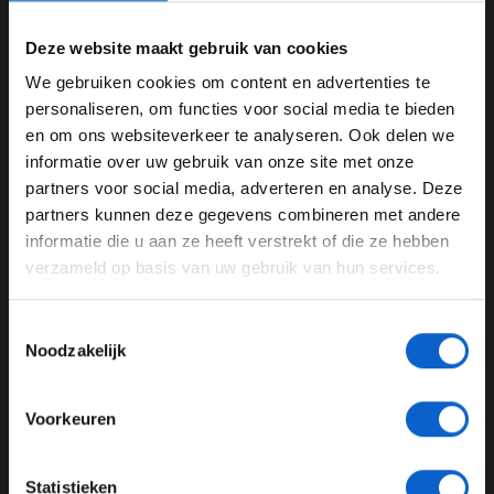
Deze website maakt gebruik van cookies
We gebruiken cookies om content en advertenties te
WELKOM BIJ GRAND PRIX RADIO
personaliseren, om functies voor social media te bieden
en om ons websiteverkeer te analyseren. Ook delen we
Dit bericht op Instagram bekijken
informatie over uw gebruik van onze site met onze
Ben je 24 jaar of ouder?
partners voor social media, adverteren en analyse. Deze
Pas je advertentie instellingen aan en klik hieronder om
partners kunnen deze gegevens combineren met andere
door te gaan naar de website!
informatie die u aan ze heeft verstrekt of die ze hebben
verzameld op basis van uw gebruik van hun services.
Advertentie instellingen
Toon alle alcoholische drankenadvertenties (18+)
Toestemmingsselectie
Toon alle kansspelenadvertenties (24+)
Noodzakelijk
Meer informatie?
Voorkeuren
Een bericht gedeeld door McLaren (@mclaren)
JONGER DAN 24
Statistieken