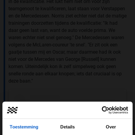
in de kwalificatie. Het lukt hem niet om voor zijn
teamgenoot te kwalificeren, laat staan voor Verstappen
en de Mercedessen. Norris ziet echter niet dat de matige
trainingen doorzetten tijdens de kwalificatie: ''Ik had
daar geen last van, want de auto voelde prima. We
waren echter niet snel genoeg." De Mercedessen waren
volgens de McLaren-coureur 'te snel'. "Er zit ook een
gaatje tussen mij en Oscar, maar daarmee had ik ook
niet voor de Mercedes van George [Russell] kunnen
komen. Uiteindelijk kon ik zelf simpelweg ook geen
snelle ronde aan elkaar knopen; iets dat cruciaal is op
deze baan."
Toestemming
Details
Over