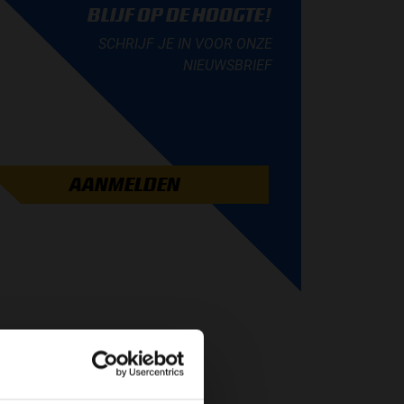
BLIJF OP DE HOOGTE!
SCHRIJF JE IN VOOR ONZE
NIEUWSBRIEF
AANMELDEN