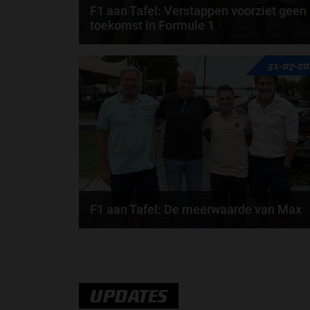
F1 aan Tafel: Verstappen voorziet geen
toekomst in Formule 1
Max Verstappen wil géén Formule 1-team, de FIA e
31-07-2
de motorfabrikanten zaten niet op één lijn en...
door
de redactie van Grand Prix Radio
F1 aan Tafel: De meerwaarde van Max
Geen enkele sensor kan wat Max Verstappen voelt,
Formule 1-CEO Stefano Domenicali zorgt voor...
door
de redactie van Grand Prix Radio
UPDATES