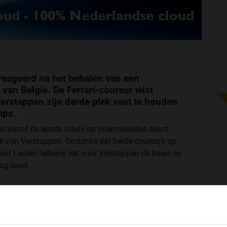
reageerd na het behalen van een
van België. De Ferrari-coureur wist
rstappen zijn derde plek vast te houden
mps.
t vanaf de eerste ronde op intermediates direct
l van Verstappen. Ondanks dat beide coureurs op
eef Leclerc telkens net voor Verstappen de baan op
g bleef.
 achter me, dus het was nooit makkelijk'', aldus
WELKOM BIJ GRAND PRIX RADIO
 deel van de race was het lastigst voor ons, omdat we