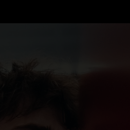
GRAND PRIX UPDATES
OVE
F1 UPDATES
FOUN
F1 KWALIFICATIES
GRAN
F1 RACES
GRAN
F1 KALENDER
F1 COUREURS KAMPIOENSCHAP