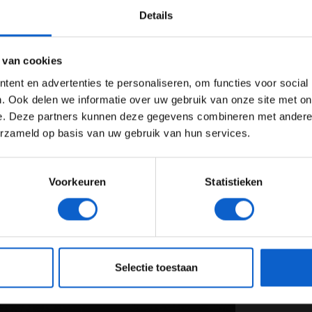
 of Red Bull. Zij hebben wat opgeofferd in de
Details
Ben je 24 jaar of ouder?
ertentie instellingen aan en klik hieronder om door te gaan naar 
 van cookies
Advertentie instellingen
ent en advertenties te personaliseren, om functies voor social
Toon alle alcoholische drankenadvertenties (18+)
. Ook delen we informatie over uw gebruik van onze site met on
e. Deze partners kunnen deze gegevens combineren met andere i
Toon alle kansspelenadvertenties (24+)
erzameld op basis van uw gebruik van hun services.
Meer informatie?
Voorkeuren
Statistieken
JONGER DAN 24
24 JAAR OF OUDER
eeg ons
privacybeleid
voor meer informatie over gegevensgebruik en -bes
Selectie toestaan