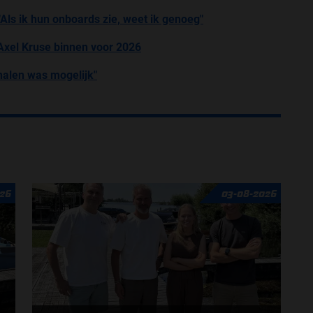
 "Als ik hun onboards zie, weet ik genoeg"
Axel Kruse binnen voor 2026
halen was mogelijk"
26
03-08-2026