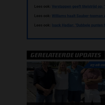
Lees ook:
Verstappen geeft titelstrijd op:
Lees ook:
Williams haalt Sauber-topman 
Lees ook:
Isack Hadjar: "Dubbele punten 
GERELATEERDE UPDATES
07-08-20