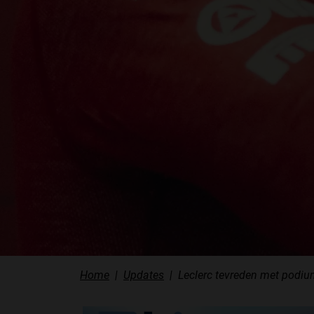
Home
Updates
Leclerc tevreden met podiu