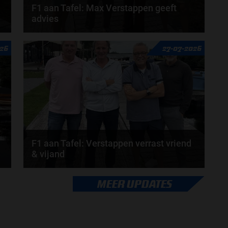
F1 aan Tafel: Max Verstappen geeft
advies
n
Max Verstappen adviseert Red Bull. Gaat George
026
27-07-2026
Russell weg bij Mercedes? En moet de budgetcap...
door
de redactie van Grand Prix Radio
F1 aan Tafel: Verstappen verrast vriend
& vijand
Max Verstappen verrast zichzelf. De opmerkelijke
MEER UPDATES
straffen en blauwe vlaggen. En Maleisië is terug...
door
de redactie van Grand Prix Radio