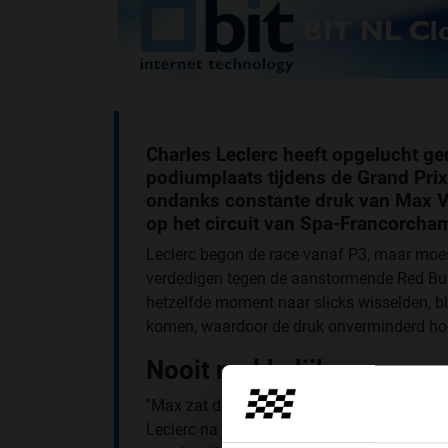
Charles Leclerc heeft opgelucht ge
podiumplaats tijdens de Grand Prix 
ondanks constante druk van Max Ve
op het circuit van Spa-Francorcha
Leclerc begon de race vanaf P3, maar moes
verdedigen tegen de aanstormende Red Bul
hetzelfde moment naar slicks wisselden, bl
komen, waardoor de druk onverminderd hoo
Nooit makkelijk
''Max zat de hele race binnen twee seconden
Leclerc na afloop van de race. ''Het eerste