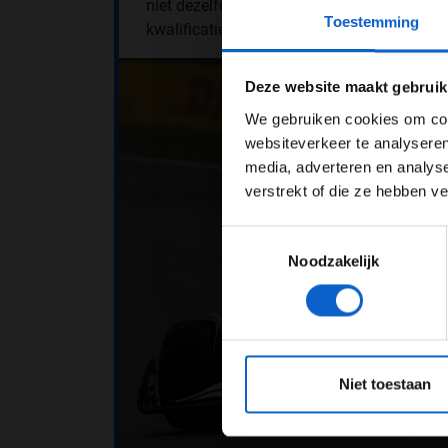
niet dezelfde
downforce
hadden als McLaren
Toestemming
kwalificatie om beter te zijn in de regen.''
Pas je adv
Deze website maakt gebruik
We gebruiken cookies om cont
websiteverkeer te analyseren
media, adverteren en analys
verstrekt of die ze hebben v
Toestemmingsselectie
Noodzakelijk
*Raadpl
Niet toestaan