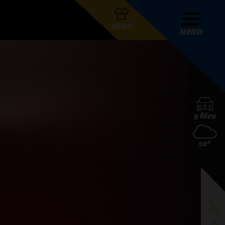
SHOP
MENU
R GRAND PRIX RADIO
9 files
DERS
20°
D PRIX RADIO TEAM
D PRIX RADIO ACTIES