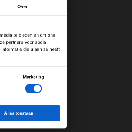
Over
de website!
 media te bieden en om ons
ze partners voor social
nformatie die u aan ze heeft
Marketing
cherming.
Alles toestaan