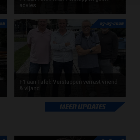
advies
n
Max Verstappen adviseert Red Bull. Gaat George
026
27-07-2026
Russell weg bij Mercedes? En moet de budgetcap...
door
de redactie van Grand Prix Radio
F1 aan Tafel: Verstappen verrast vriend
& vijand
Max Verstappen verrast zichzelf. De opmerkelijke
MEER UPDATES
straffen en blauwe vlaggen. En Maleisië is terug...
door
de redactie van Grand Prix Radio