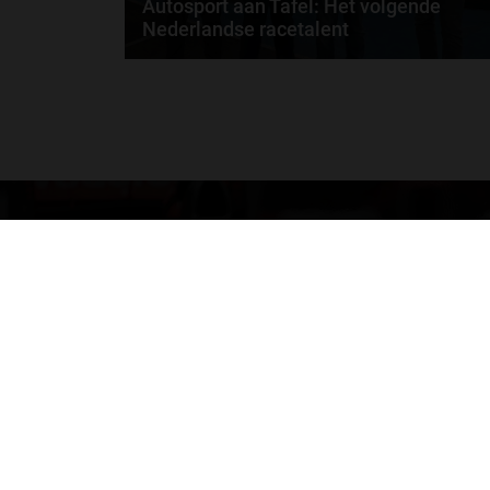
Autosport aan Tafel: Het volgende
Nederlandse racetalent
Hoe klim je naar te top in de racewereld? Wat is er
nodig om alles uit je carrière te halen? En hoe...
door
de redactie van Grand Prix Radio
GA SNEL NAAR…
Max Verstappen nieuws
Grand Prix Kwalificaties
Grand Prix Races
Grand Prix Kalender
Aanmelden nieuwsbrief