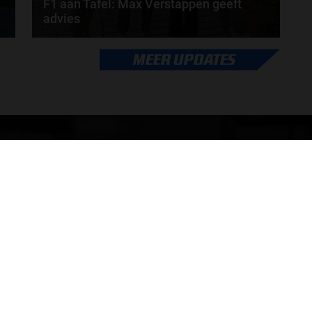
F1 aan Tafel: Max Verstappen geeft
advies
Max Verstappen adviseert Red Bull. Gaat George
MEER UPDATES
Russell weg bij Mercedes? En moet de budgetcap...
door
de redactie van Grand Prix Radio
ONLINE RADIO LUISTEREN
Luisteren naar Grand Prix Radio
Ov
Luisteren naar Grand Prix Classics
Fo
Luisteren naar Grand Prix Dance
Ac
Hoe te beluisteren?