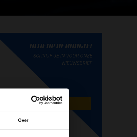
BLIJF OP DE HOOGTE!
SCHRIJF JE IN VOOR ONZE
NIEUWSBRIEF
AANMELDEN
Over
de website!