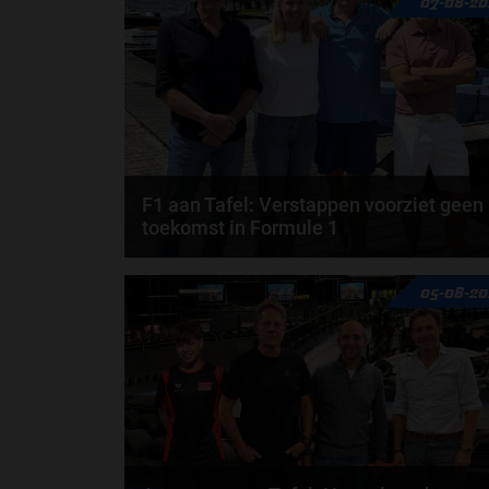
07-08-20
F1 aan Tafel: Verstappen voorziet geen
toekomst in Formule 1
Max Verstappen wil géén Formule 1-team, de FIA e
05-08-20
de motorfabrikanten zaten niet op één lijn en...
door
de redactie van Grand Prix Radio