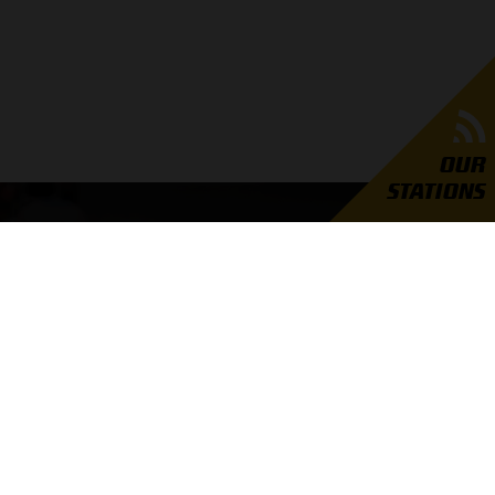
OUR
STATIONS
GRAND PRIX RADIO
er Grand Prix Radio
unders
ties