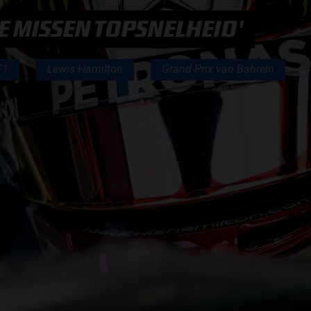
F1 TEAMS KAMPIOENSCHAP
E MISSEN TOPSNELHEID'
MAX VERSTAPPEN
F1
Lewis Hamilton
Grand Prix van Bahrein
RACE GEMIST
AANMELDEN NIEUWSBRIEF
NEEM CONTACT OP