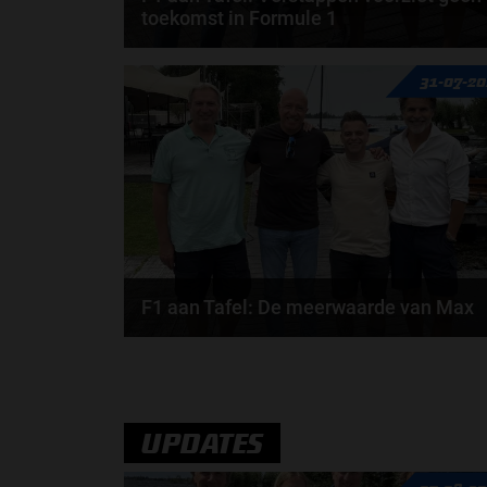
toekomst in Formule 1
Max Verstappen wil géén Formule 1-team, de FIA e
31-07-2
de motorfabrikanten zaten niet op één lijn en...
door
de redactie van Grand Prix Radio
F1 aan Tafel: De meerwaarde van Max
Geen enkele sensor kan wat Max Verstappen voelt,
Formule 1-CEO Stefano Domenicali zorgt voor...
door
de redactie van Grand Prix Radio
UPDATES