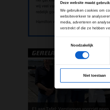
het gat kleiner te maken, maar ze hebben zo
Deze website maakt gebruik
wij veel van de tijd hebben verloren. De a
We gebruiken cookies om cont
redelijk goed voorstaan, dus hopelijk is da
websiteverkeer te analyseren
Hamilton verwacht een harde en fysieke las
media, adverteren en analys
verstrekt of die ze hebben v
Toestemmingsselectie
Noodzakelijk
GERELATEERDE UPDATES
07-08-20
*Raadpl
Niet toestaan
F1 aan Tafel: Verstappen voorziet geen