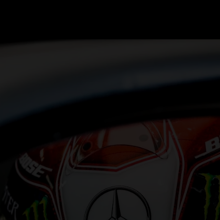
GRAND PRIX UPDATES
OVE
F1 UPDATES
FOUN
F1 KWALIFICATIES
GRAN
F1 RACES
GRAN
F1 KALENDER
F1 COUREURS KAMPIOENSCHAP