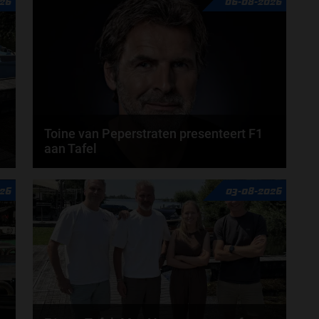
26
06-08-2026
Toine van Peperstraten presenteert F1
aan Tafel
n
Rob van Someren, Beitske Visser en Frans
26
03-08-2026
Verschuur schuiven aan in de nieuwe F1 aan Tafel.
Iedere...
door
Tim Koenders