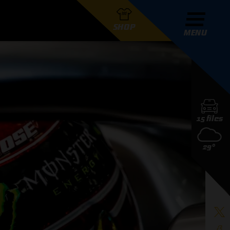
SHOP
MENU
R GRAND PRIX RADIO
15 files
DERS
29°
D PRIX RADIO TEAM
D PRIX RADIO ACTIES