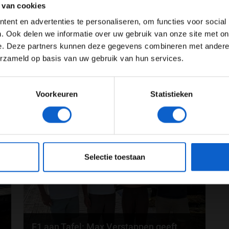
 veel topsnelheid op het rechte stuk en dat is waar
 van cookies
uto voelde goed aan vandaag; ik denk dat we er
Advertentie instellingen
ent en advertenties te personaliseren, om functies voor social
t zondag ook zo."
Toon alle alcoholische drankenadvertenties (18+)
. Ook delen we informatie over uw gebruik van onze site met on
tige race die veel van de banden zal vergen.
e. Deze partners kunnen deze gegevens combineren met andere i
Toon alle kansspelenadvertenties (24+)
erzameld op basis van uw gebruik van hun services.
Meer informatie?
Voorkeuren
Statistieken
JONGER DAN 24
24 JAAR OF OUDER
26
03-08-2026
eeg ons
privacybeleid
voor meer informatie over gegevensgebruik en -bes
Selectie toestaan
F1 aan Tafel: Max Verstappen geeft