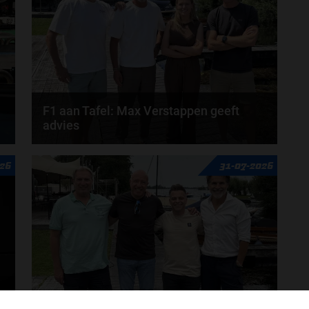
F1 aan Tafel: Max Verstappen geeft
advies
Max Verstappen adviseert Red Bull. Gaat George
26
31-07-2026
Russell weg bij Mercedes? En moet de budgetcap...
door
de redactie van Grand Prix Radio
t
F1 aan Tafel: De meerwaarde van Max