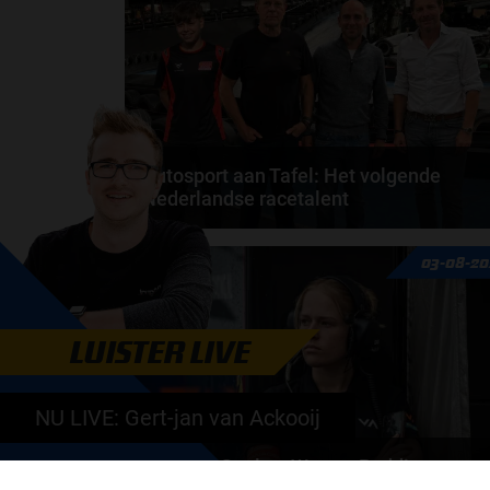
Autosport aan Tafel: Het volgende
Nederlandse racetalent
Hoe klim je naar te top in de racewereld? Wat is er
03-08-20
nodig om alles uit je carrière te halen? En hoe...
door
de redactie van Grand Prix Radio
LUISTER LIVE
NU LIVE: Gert-jan van Ackooij
Daniëlle Geel en Werner Budding te gas
in F1 aan Tafel