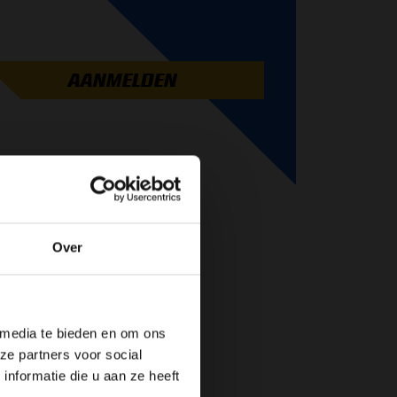
AANMELDEN
Over
de website!
 media te bieden en om ons
ze partners voor social
nformatie die u aan ze heeft