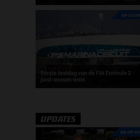
De Nederlandse Claire Dubbelman legt haar functie
10-12-2
bij race control neer. Dubbelman gaat de overstap...
door
Elvira Kieboom
Eerste testdag van de FIA Formula 2
post-season tests
De post-season tests van de FIA Formula 2 zijn
begonnen met de eerste dag op het Yas Marina
Circuit...
door
Noa Menheere
UPDATES
05-08-20