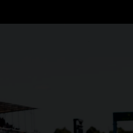
GRAND PRIX UPDATES
OVE
F1 UPDATES
FOUN
F1 KWALIFICATIES
GRAN
F1 RACES
GRAN
F1 KALENDER
F1 COUREURS KAMPIOENSCHAP