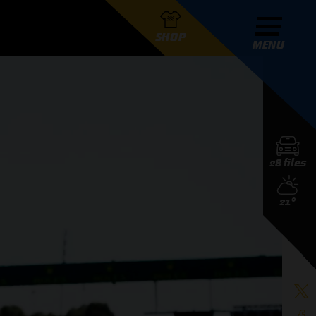
SHOP
MENU
R GRAND PRIX RADIO
28 files
DERS
21°
D PRIX RADIO TEAM
D PRIX RADIO ACTIES